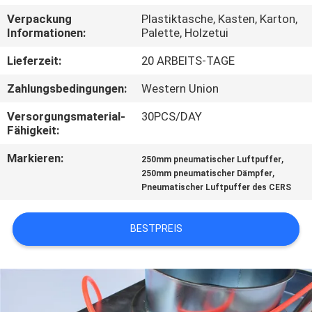
KONTAKT
Verpackung
Plastiktasche, Kasten, Karton,
MIT
Informationen:
Palette, Holzetui
UNS
Lieferzeit:
20 ARBEITS-TAGE
Zahlungsbedingungen:
Western Union
NACHRICHTEN
Versorgungsmaterial-
30PCS/DAY
Fähigkeit:
FÄLLE
Markieren:
,
250mm pneumatischer Luftpuffer
,
250mm pneumatischer Dämpfer
SITEMAP
Pneumatischer Luftpuffer des CERS
PRIVACY
BESTPREIS
POLICY