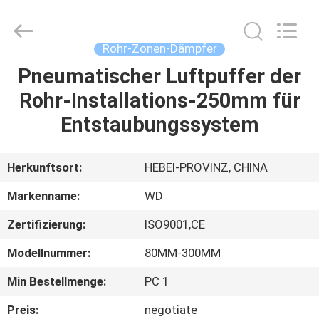
WOODOO
TRADE
CO.,LTD.
All
Rights
Rohr-Zonen-Dämpfer
Reserved.
Pneumatischer Luftpuffer der
HEIM
Rohr-Installations-250mm für
PRODUKTE
Entstaubungssystem
ÜBER
Herkunftsort:
HEBEI-PROVINZ, CHINA
UNS
Markenname:
WD
Zertifizierung:
ISO9001,CE
WERKSBESICHTIGUNG
Modellnummer:
80MM-300MM
QUALITÄTSKONTROLLE
Min Bestellmenge:
PC 1
Preis:
negotiate