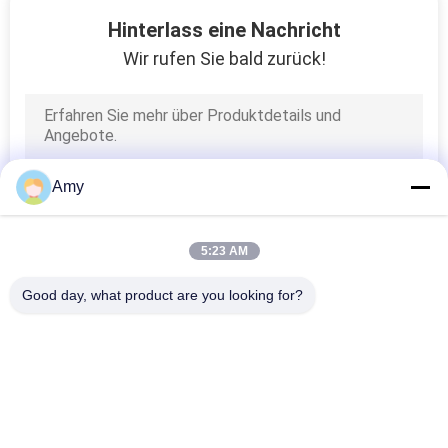
47
Hinterlass eine Nachricht
Metall bearbeitete
Wir rufen Sie bald zurück!
Teile
Amy
8
5:23 AM
Gestempelter
Good day, what product are you looking for?
Flansch
Beliebte Kategorien
Alle
Galvanisierte 
Hochleistungsrohrschellen
Bohrrohrklemme
102