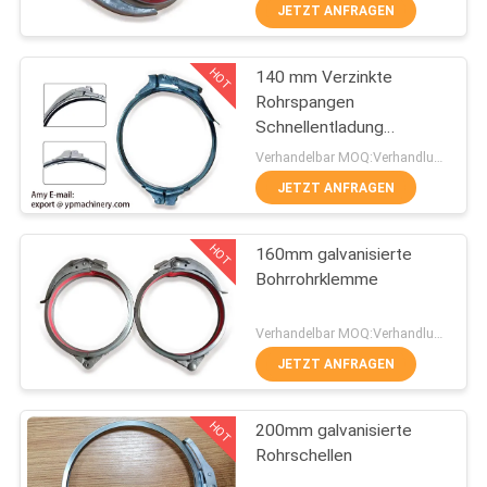
KONTAKT
JETZT ANFRAGEN
MIT
HOT
140 mm Verzinkte
UNS
167
Rohrspangen
Schnellentladung
Schnelle Freigabe-
NACHRICHTEN
Schlauchspange
Verhandelbar MOQ:Verhandlung
Bohrrohrklemme
Sprielklemmen
JETZT ANFRAGEN
FÄLLE
HOT
160mm galvanisierte
Bohrrohrklemme
SITEMAP
97
Verhandelbar MOQ:Verhandlung
PRIVACY
Staub-
JETZT ANFRAGEN
POLICY
Entnahmeleitung
HOT
200mm galvanisierte
Rohrschellen