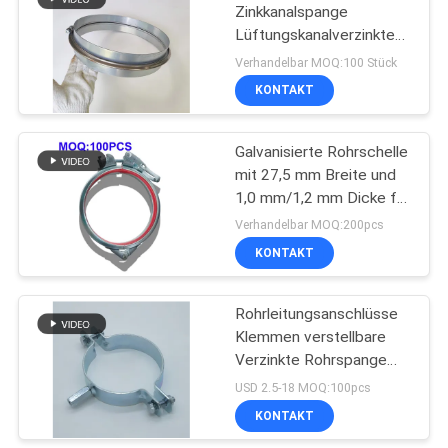
Zinkkanalspange
Lüftungskanalverzinkte
153
Boltkanalschlauchspange
Verhandelbar MOQ:100 Stück
KONTAKT
Metal Stanzteile
Galvanisierte Rohrschelle
mit 27,5 mm Breite und
1,0 mm/1,2 mm Dicke für
Bördelrohre
Verhandelbar MOQ:200pcs
KONTAKT
25
tiefe gezeichnete
Rohrleitungsanschlüsse
Klemmen verstellbare
Teile
Verzinkte Rohrspange
Hängeschraube mit M8
USD 2.5-18 MOQ:100pcs
Mutter
KONTAKT