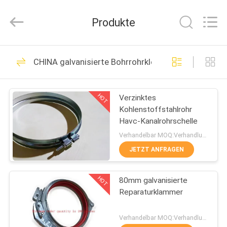
WOODOO
TRADE
CO.,LTD.
Produkte
All
Rights
Reserved.
HEIM
188
CHINA galvanisierte Bohrrohrklemme
Hochleistungsrohrschel
PRODUKTE
HOT
Verzinktes
Kohlenstoffstahlrohr
ÜBER
Havc-Kanalrohrschelle
UNS
Verhandelbar MOQ:Verhandlung
JETZT ANFRAGEN
152
WERKSBESICHTIGUNG
galvanisierte
HOT
80mm galvanisierte
Reparaturklammer
QUALITÄTSKONTROLLE
Bohrrohrklemme
Verhandelbar MOQ:Verhandlung