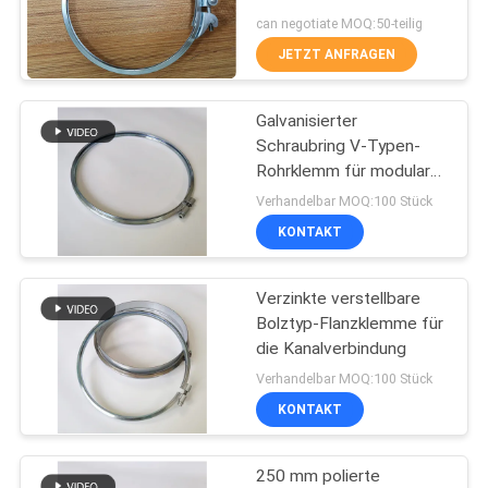
can negotiate MOQ:50-teilig
JETZT ANFRAGEN
76
Staubabsaugungs-
Galvanisierter
Schraubring V-Typen-
Explosions-Tor
Rohrklemm für modulare
Staubentnahme-Kanäle
Verhandelbar MOQ:100 Stück
KONTAKT
Verzinkte verstellbare
72
Bolztyp-Flanzklemme für
Rohr-Zonen-
die Kanalverbindung
Verhandelbar MOQ:100 Stück
Dämpfer
KONTAKT
250 mm polierte