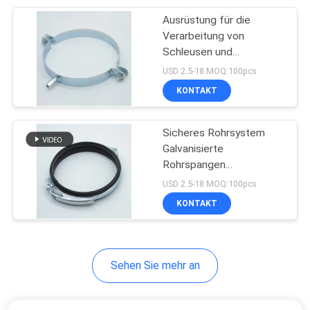
Ausrüstung für die
31
Verarbeitung von
Breite
Schleusen und
Schleusen
USD 2.5-18 MOQ:100pcs
Bohrrohrklemme
KONTAKT
Sicheres Rohrsystem
Galvanisierte
Rohrspangen
22
Rohrspangen 80mm-
USD 2.5-18 MOQ:100pcs
Aufgeteilte
500mm Bereich
KONTAKT
Bohrrohrklemme
Sehen Sie mehr an