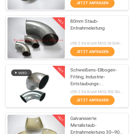
KONTAKT
JETZT ANFRAGEN
MIT
HOT
80mm Staub-
UNS
167
Entnahmeleitung
Schnelle Freigabe-
NACHRICHTEN
USD 2.5-6.8/unit MOQ:50 Einheiten
Bohrrohrklemme
JETZT ANFRAGEN
FÄLLE
HOT
Schweißens-Ellbogen-
Fitting, Industrie-
SITEMAP
Entstaubungs-
97
Metallstaubabsaugungs-
USD 2.5-6.8/unit MOQ:500 Stück
Rohr
PRIVACY
Staub-
JETZT ANFRAGEN
POLICY
Entnahmeleitung
HOT
Galvanisierte
Metallstaub-
Entnahmeleitung 30~90