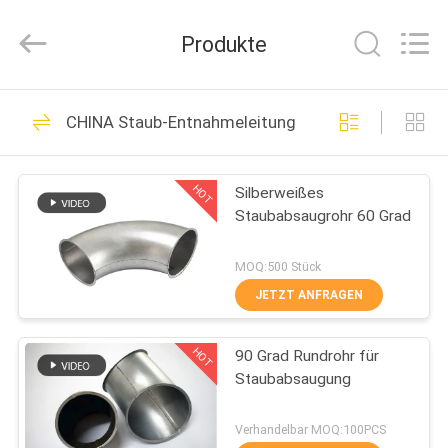
WOODOO
TRADE
CO.,LTD.
Produkte
All
Rights
Reserved.
HEIM
188
CHINA Staub-Entnahmeleitung
Hochleistungsrohrschel
PRODUKTE
HOT
Silberweißes
Staubabsaugrohr 60 Grad
ÜBER
UNS
MOQ:500 Stück
JETZT ANFRAGEN
152
WERKSBESICHTIGUNG
galvanisierte
HOT
90 Grad Rundrohr für
Staubabsaugung
QUALITÄTSKONTROLLE
Bohrrohrklemme
Verhandelbar MOQ:100PCS