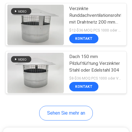
Verzinkte
31
Runddachventilationsrohrkapp
Breite
mit Drahtnetz 200 mm
Oberbreite
$12-$36 MOQ:PCS 1000 oder Verhandlung
Bohrrohrklemme
KONTAKT
Dach 150 mm
Pilzluftlüftung Verzinkter
Stahl oder Edelstahl 304
22
$8-$36 MOQ:PCS 1000 oder Verhandlung
Aufgeteilte
KONTAKT
Bohrrohrklemme
Sehen Sie mehr an