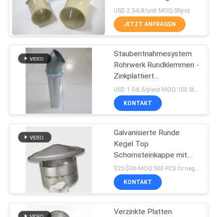
Grad in der Staub-
USD 2.5-6.8/unit MOQ:50pcs
Chemikalien-Architektur
JETZT ANFRAGEN
76
Staubabsaugungs-
Staubentnahmesystem
Rohrwerk Rundklemmen -
Explosions-Tor
Zinkplattiert
DX51D+Z275 Material
USD 1.5-6.5/piece MOQ:100 Stück
KONTAKT
Galvanisierte Runde
72
Kegel Top
Rohr-Zonen-
Schornsteinkappe mit
Bildschirm Kamin
$22-$36 MOQ:500 PCS Or negotiation
Dämpfer
Abgaskappe anpassen
KONTAKT
Verzinkte Platten