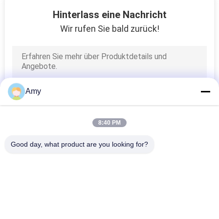
47
Hinterlass eine Nachricht
Metall bearbeitete
Wir rufen Sie bald zurück!
Teile
Amy
8
8:40 PM
Gestempelter
Good day, what product are you looking for?
Flansch
Beliebte Kategorien
Alle
Galvanisierte 
Hochleistungsrohrschellen
Bohrrohrklemme
102