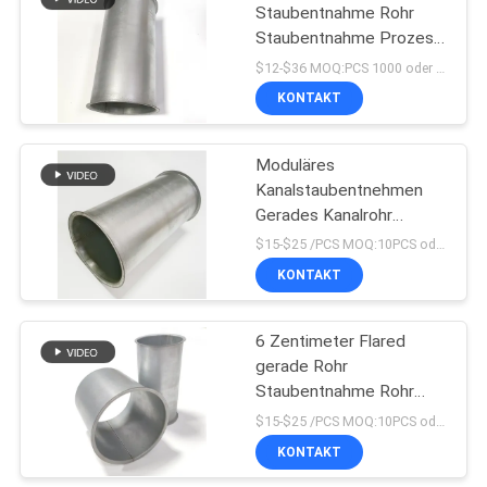
Staubentnahme Rohr
Staubentnahme Prozess
153
Lüftung Flankenkanäle
$12-$36 MOQ:PCS 1000 oder Verhandlung
KONTAKT
Metal Stanzteile
Moduläres
Kanalstaubentnehmen
Gerades Kanalrohr
Industrie-
$15-$25 /PCS MOQ:10PCS oder Verhandlungen
Staubentnahme-Rohr
KONTAKT
25
tiefe gezeichnete
6 Zentimeter Flared
gerade Rohr
Teile
Staubentnahme Rohr
Luftkanalsystem
$15-$25 /PCS MOQ:10PCS oder Verhandlungen
KONTAKT