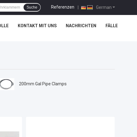
Referenzen
|
German
Suche
OLLE
KONTAKT MIT UNS
NACHRICHTEN
FÄLLE
200mm Gal Pipe Clamps