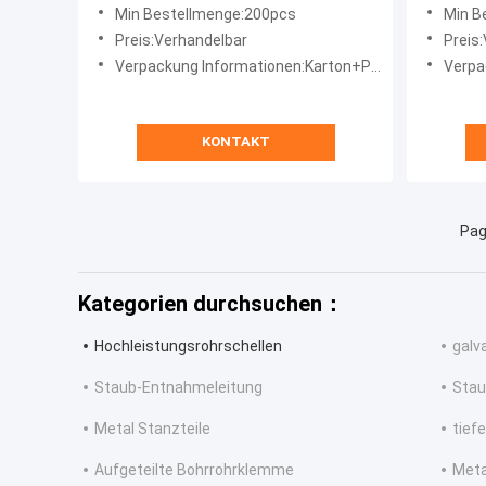
Galvanized Sheet for Dust Removal
in 304 
Min Bestellmenge:200pcs
Min B
Ventilation Ducts
Preis:Verhandelbar
Preis
Verpackung Informationen:Karton+Palette/Holzkiste
Verpacku
KONTAKT
Pag
Kategorien durchsuchen：
Hochleistungsrohrschellen
galv
Staub-Entnahmeleitung
Stau
Metal Stanzteile
tief
Aufgeteilte Bohrrohrklemme
Meta