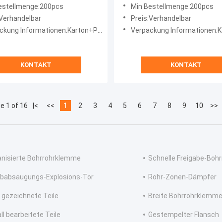
Stainless Steel
zweiteiliger Struktur für
estellmenge:200pcs
Min Bestellmenge:200pcs
Staubabsaugsysteme in SU
:Verhandelbar
Preis:Verhandelbar
ng Informationen:Karton+Palette/Holzkiste
Verpackung Informationen:Karton+Palett
KONTAKT
KONTAKT
e 1 of 16
|<
<<
1
2
3
4
5
6
7
8
9
10
>>
anisierte Bohrrohrklemme
Schnelle Freigabe-Boh
babsaugungs-Explosions-Tor
Rohr-Zonen-Dämpfer
e gezeichnete Teile
Breite Bohrrohrklemm
ll bearbeitete Teile
Gestempelter Flansch