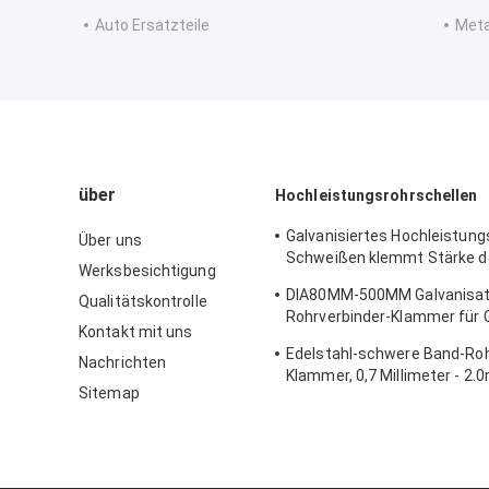
Auto Ersatzteile
Meta
über
Hochleistungsrohrschellen
Galvanisiertes Hochleistung
Über uns
Schweißen klemmt Stärke d
Werksbesichtigung
Schienenplatten-0.8mm-2.
DIA80MM-500MM Galvanisat
Qualitätskontrolle
Rohrverbinder-Klammer für
Kontakt mit uns
mit verschiedenem Rohr
Edelstahl-schwere Band-Roh
Nachrichten
Klammer, 0,7 Millimeter - 2
Sitemap
galvanisierte Bohrrohrklem