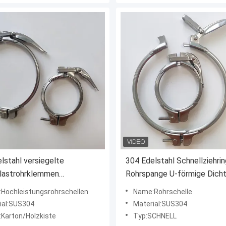
lstahl versiegelte
304 Edelstahl Schnellziehrin
lastrohrklemmen
Rohrspange U-förmige Dich
lanschlussrohrklemmen
Schnellverbindung Rohrspa
Hochleistungsrohrschellen
Name:Rohrschelle
ial:SUS304
Material:SUS304
:Karton/Holzkiste
Typ:SCHNELL