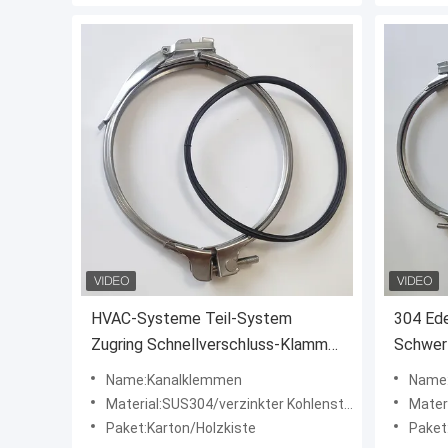
HVAC-Systeme Teil-System
304 Ede
Zugring Schnellverschluss-Klammer
Schwer
Spiralkanal-Klammer
Schnel
Name:Kanalklemmen
Name:
Material:SUS304/verzinkter Kohlenstoffstahl
Mater
Paket:Karton/Holzkiste
Paket