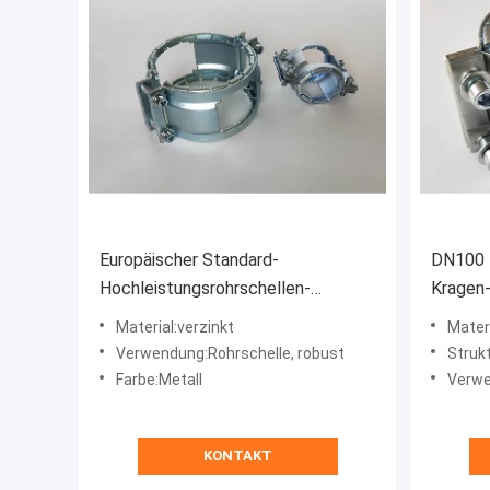
Europäischer Standard-
DN100 
Hochleistungsrohrschellen-
Kragen-
Klauenkupplungs-Griff-Kragen
greife
Material:verzinkt
Materi
galvanisiert
Verwendung:Rohrschelle, robust
Struk
Farbe:Metall
Verwe
KONTAKT