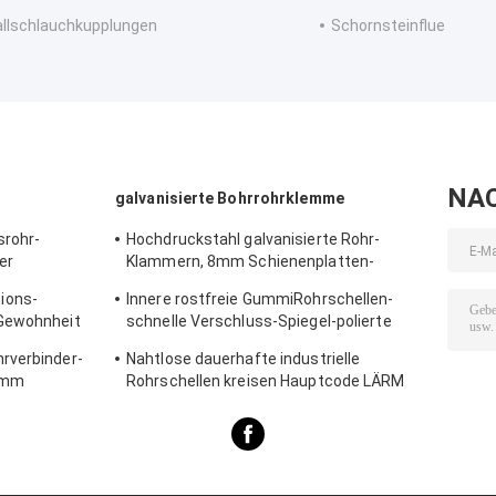
llschlauchkupplungen
Schornsteinflue
NA
galvanisierte Bohrrohrklemme
srohr-
Hochdruckstahl galvanisierte Rohr-
er
Klammern, 8mm Schienenplatten-
0mm fest
Rohrverbinder-Klammer
ions-
Innere rostfreie GummiRohrschellen-
 Gewohnheit
schnelle Verschluss-Spiegel-polierte
Oberfläche für Chemikalie
rverbinder-
Nahtlose dauerhafte industrielle
.0mm
Rohrschellen kreisen Hauptcode LÄRM
me
Standard-Gleichgestellt-Form ein