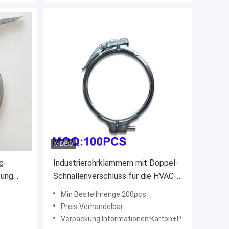
g-
Industrierohrklammern mit Doppel-
tung
Schnallenverschluss für die HVAC-
nge
Staubabsaugung im Größenbereich
Min Bestellmenge:200pcs
von 80 bis 600 und 2,0 mm Dicke
Preis:Verhandelbar
Verpackung Informationen:Karton+Palette/Holzkiste