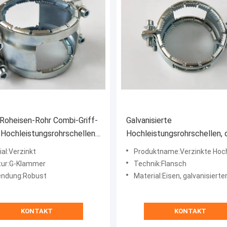
Roheisen-Rohr Combi-Griff-
Galvanisierte
Hochleistungsrohrschellen
Hochleistungsrohrschellen, 
n Kragenklammer
Griff-Kragen-Roheisen-Rohr
al:Verzinkt
Produktname:Verzinkte Hochleistungs-Rohrschellen, Kupplungs-Griffmanschette, Gusseisenro
Griff-Kragen verbinden
tur:G-Klammer
Technik:Flansch
ndung:Robust
Material:Eisen, galvanisierte
KONTAKT
KONTAKT