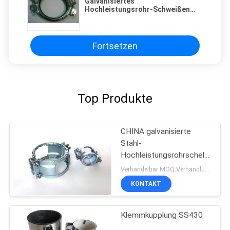
Galvanisiertes
Hochleistungsrohr-Schweißen
klemmt Stärke der
Schienenplatten-0.8mm-2.0mm
fest
Fortsetzen
Top Produkte
CHINA galvanisierte
Stahl-
Hochleistungsrohrschellen
DN100 SML Kombi Kralle
Verhandelbar MOQ:Verhandlung
KONTAKT
Klemmkupplung SS430