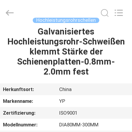
WOODOO
TRADE
CO.,LTD.
All
Rights
Hochleistungsrohrschellen
Reserved.
Galvanisiertes
HEIM
Hochleistungsrohr-Schweißen
PRODUKTE
klemmt Stärke der
Schienenplatten-0.8mm-
ÜBER
2.0mm fest
UNS
Herkunftsort:
China
WERKSBESICHTIGUNG
Markenname:
YP
Zertifizierung:
ISO9001
QUALITÄTSKONTROLLE
Modellnummer:
DIA80MM-300MM