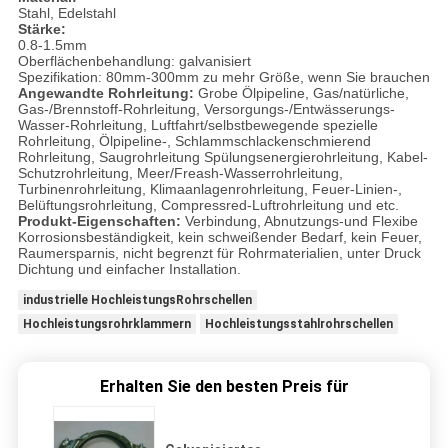
Stahl, Edelstahl
Stärke:
0.8-1.5mm
Oberflächenbehandlung: galvanisiert
Spezifikation: 80mm-300mm zu mehr Größe, wenn Sie brauchen
Angewandte Rohrleitung:
Grobe Ölpipeline, Gas/natürliche,
Gas-/Brennstoff-Rohrleitung, Versorgungs-/Entwässerungs-
Wasser-Rohrleitung, Luftfahrt/selbstbewegende spezielle
Rohrleitung, Ölpipeline-, Schlammschlackenschmierend
Rohrleitung, Saugrohrleitung Spülungsenergierohrleitung, Kabel-
Schutzrohrleitung, Meer/Freash-Wasserrohrleitung,
Turbinenrohrleitung, Klimaanlagenrohrleitung, Feuer-Linien-,
Belüftungsrohrleitung, Compressred-Luftrohrleitung und etc.
Produkt-Eigenschaften:
Verbindung, Abnutzungs-und Flexibe
Korrosionsbeständigkeit, kein schweißender Bedarf, kein Feuer,
Raumersparnis, nicht begrenzt für Rohrmaterialien, unter Druck
Dichtung und einfacher Installation.
industrielle HochleistungsRohrschellen
Hochleistungsrohrklammern
Hochleistungsstahlrohrschellen
Erhalten Sie den besten Preis für