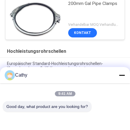
200mm Gal Pipe Clamps
Verhandelbar MOQ:Verhandlung
KONTAKT
Hochleistungsrohrschellen
Europäischer Standard-Hochleistungsrohrschellen-
Klauenkupplungs-Griff-Kragen galvanisiert
Cathy
DN100 Roheisen-Rohr Combi-Griff-Kragen-
Hochleistungsrohrschellen greifen Kragenklammer
9:41 AM
Galvanisierte Hochleistungsrohrschellen, die Griff-Kragen-
Roheisen-Rohr Combi-Griff-Kragen verbinden
Good day, what product are you looking for?
Beliebte Kategorien
Alle