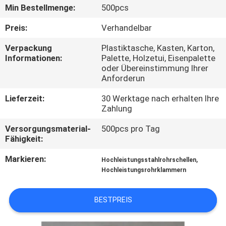
KONTAKT
Min Bestellmenge:
500pcs
MIT
Preis:
Verhandelbar
UNS
Verpackung
Plastiktasche, Kasten, Karton,
Informationen:
Palette, Holzetui, Eisenpalette
oder Übereinstimmung Ihrer
NACHRICHTEN
Anforderun
Lieferzeit:
30 Werktage nach erhalten Ihre
FÄLLE
Zahlung
Versorgungsmaterial-
500pcs pro Tag
SITEMAP
Fähigkeit:
Markieren:
,
Hochleistungsstahlrohrschellen
PRIVACY
Hochleistungsrohrklammern
POLICY
BESTPREIS