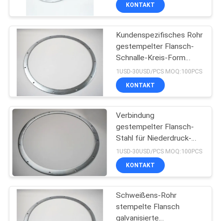
und Schwerlast
KONTAKT
KONTAKT
MIT
Kundenspezifisches Rohr
UNS
167
gestempelter Flansch-
Schnalle-Kreis-Form
Schnelle Freigabe-
NACHRICHTEN
LÄRM AMSE Standard
1USD-30USD/PCS MOQ:100PCS
Bohrrohrklemme
KONTAKT
FÄLLE
Verbindung
gestempelter Flansch-
SITEMAP
Stahl für Niederdruck-
97
Rohrleitungsbau-Wasser-
1USD-30USD/PCS MOQ:100PCS
Pumpenventil
PRIVACY
Staub-
KONTAKT
POLICY
Entnahmeleitung
Schweißens-Rohr
stempelte Flansch
galvanisierte