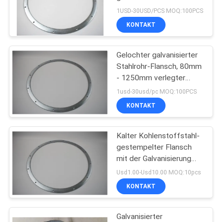
versiegelnde
1USD-30USD/PCS MOQ:100PCS
kundenspezifische
KONTAKT
Stärke-Bolzen für Pumpe
76
Staubabsaugungs-
Gelochter galvanisierter
Stahlrohr-Flansch, 80mm
Explosions-Tor
- 1250mm verlegter
Rohr-Flansch
1usd-30usd/pc MOQ:100PCS
KONTAKT
Kalter Kohlenstoffstahl-
72
gestempelter Flansch
Rohr-Zonen-
mit der Galvanisierung
von SurfaceTreatment
Usd1.00-Usd10.00 MOQ:10pcs
Dämpfer
ISO9001 genehmigt
KONTAKT
Galvanisierter