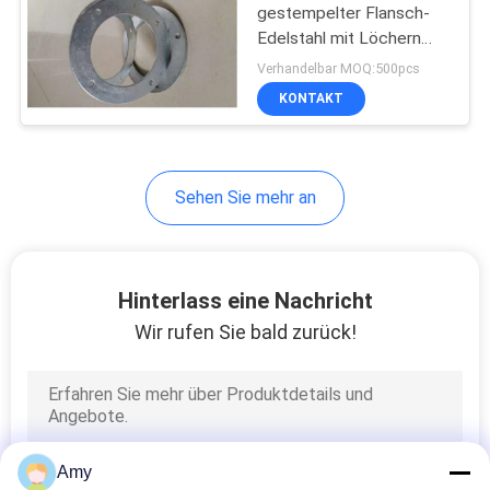
gestempelter Flansch-
Edelstahl mit Löchern
153
80MM - 1500MM flach
Verhandelbar MOQ:500pcs
geschweißt
KONTAKT
Metal Stanzteile
Sehen Sie mehr an
25
Hinterlass eine Nachricht
tiefe gezeichnete
Wir rufen Sie bald zurück!
Teile
Amy