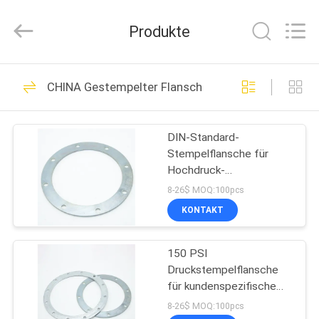
WOODOO
TRADE
CO.,LTD.
Produkte
All
Rights
Reserved.
HEIM
188
CHINA Gestempelter Flansch
Hochleistungsrohrschel
PRODUKTE
DIN-Standard-
Stempelflansche für
ÜBER
Hochdruck-
UNS
Metallflansche,
8-26$ MOQ:100pcs
Ventilation und
KONTAKT
Staubentfernung
152
WERKSBESICHTIGUNG
galvanisierte
150 PSI
Druckstempelflansche
QUALITÄTSKONTROLLE
Bohrrohrklemme
für kundenspezifische
runde Formen in Industrie
8-26$ MOQ:100pcs