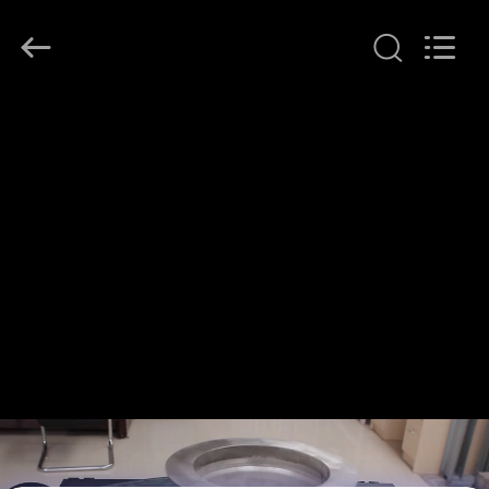
WOODOO
TRADE
CO.,LTD.
All
Rights
Reserved.
HEIM
PRODUKTE
ÜBER
UNS
WERKSBESICHTIGUNG
QUALITÄTSKONTROLLE