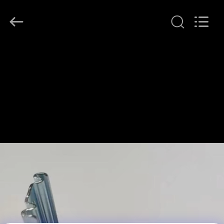
WOODOO
TRADE
CO.,LTD.
All
Rights
Reserved.
HEIM
PRODUKTE
ÜBER
UNS
WERKSBESICHTIGUNG
QUALITÄTSKONTROLLE