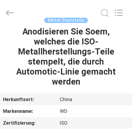
WOODOO
TRADE
CO.,LTD.
All
Rights
Metal Stanzteile
Reserved.
Anodisieren Sie Soem,
HEIM
welches die ISO-
PRODUKTE
Metallherstellungs-Teile
stempelt, die durch
ÜBER
Automotic-Linie gemacht
UNS
werden
WERKSBESICHTIGUNG
Herkunftsort:
China
Markenname:
WD
QUALITÄTSKONTROLLE
Zertifizierung:
ISO