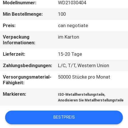
KONTAKT
Modellnummer:
WD21030404
MIT
Min Bestellmenge:
100
UNS
Preis:
can negotiate
Verpackung
im Karton
NACHRICHTEN
Informationen:
Lieferzeit:
15-20 Tage
FÄLLE
Zahlungsbedingungen:
L/C, T/T, Western Union
SITEMAP
Versorgungsmaterial-
50000 Stücke pro Monat
Fähigkeit:
PRIVACY
Markieren:
,
ISO-Metallherstellungsteile
Anodisieren Sie Metallherstellungsteile
POLICY
BESTPREIS