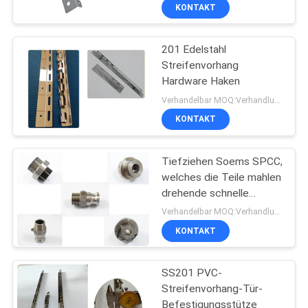
stempelt
KONTAKT
201 Edelstahl
Streifenvorhang
Hardware Haken
Verhandelbar MOQ:Verhandlung
KONTAKT
Tiefziehen Soems SPCC,
welches die Teile mahlen
drehende schnelle
Erstausführung stempelt
Verhandelbar MOQ:Verhandlung
KONTAKT
SS201 PVC-
Streifenvorhang-Tür-
Befestigungsstütze