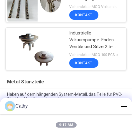
Verhandelbar MOQ:Verhandlung
KONTAKT
Industrielle
Vakuumpumpe-Enden-
Ventile und Sitze 2.5-
4inch für
Verhandelbar MOQ:100 PCS oder Verhandlung, können wir zur Verfügung stellen probieren für Sie
Bohrungsausrüstung
KONTAKT
Metal Stanzteile
Haken auf dem hängenden System-Metall, das Teile für PVC-
Streifen-Vorhänge stempelt
Cathy
Verstellbares Eisen Schaltklemmen Handwerkzeug
Metallstempelteile Schnelle Freigabe
9:17 AM
Hasp Metallstempelteile Schleusen Industriehardware