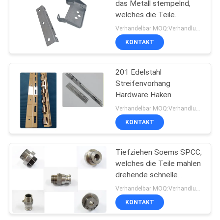
das Metall stempelnd,
welches die Teile
Automobil, medizinisch
Verhandelbar MOQ:Verhandlung
stempelt
KONTAKT
201 Edelstahl
Streifenvorhang
Hardware Haken
Verhandelbar MOQ:Verhandlung
KONTAKT
Tiefziehen Soems SPCC,
welches die Teile mahlen
drehende schnelle
Erstausführung stempelt
Verhandelbar MOQ:Verhandlung
KONTAKT