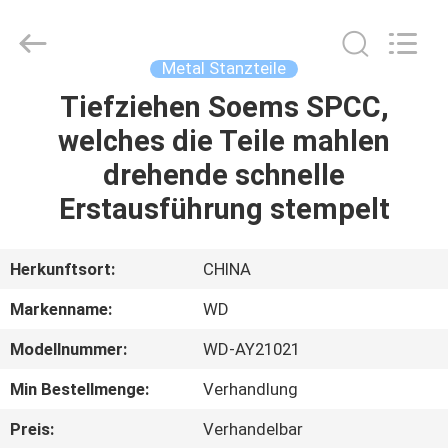
WOODOO
TRADE
CO.,LTD.
All
Rights
Metal Stanzteile
Reserved.
Tiefziehen Soems SPCC,
HEIM
welches die Teile mahlen
PRODUKTE
drehende schnelle
Erstausführung stempelt
ÜBER
UNS
Herkunftsort:
CHINA
Markenname:
WD
WERKSBESICHTIGUNG
Modellnummer:
WD-AY21021
QUALITÄTSKONTROLLE
Min Bestellmenge:
Verhandlung
Preis:
Verhandelbar