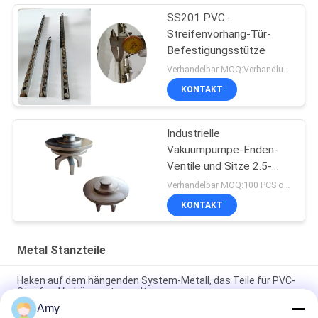
SS201 PVC-
Streifenvorhang-Tür-
Befestigungsstütze
Verhandelbar MOQ:Verhandlung
KONTAKT
Industrielle
Vakuumpumpe-Enden-
Ventile und Sitze 2.5-
4inch für
Verhandelbar MOQ:100 PCS oder Verhandlung, können wir zur Verfügung stellen probieren für Sie
Bohrungsausrüstung
KONTAKT
Metal Stanzteile
Haken auf dem hängenden System-Metall, das Teile für PVC-
Streifen-Vorhänge stempelt
Amy