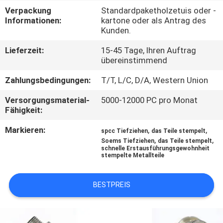
KONTAKT
Verpackung
Standardpaketholzetuis oder -
MIT
Informationen:
kartone oder als Antrag des
Kunden.
UNS
Lieferzeit:
15-45 Tage, Ihren Auftrag
übereinstimmend
NACHRICHTEN
Zahlungsbedingungen:
T/T, L/C, D/A, Western Union
FÄLLE
Versorgungsmaterial-
5000-12000 PC pro Monat
Fähigkeit:
Markieren:
,
,
SITEMAP
spcc Tiefziehen
das Teile stempelt
,
,
Soems Tiefziehen
das Teile stempelt
schnelle Erstausführungsgewohnheit
stempelte Metallteile
PRIVACY
POLICY
BESTPREIS