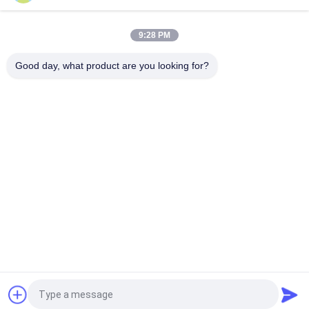
Verstellbares Eisen Schaltklemmen Handwerkzeug
Metallstempelteile Schnelle Freigabe
9:28 PM
Hasp Metallstempelteile Schleusen Industriehardware
Edelstahl Schließfach
Good day, what product are you looking for?
Beliebte Kategorien
Alle
Galvanisierte 
Hochleistungsrohrschellen
Bohrrohrklemme
Schnelle Freigabe-
Staub-
Bohrrohrklemme
Entnahmeleitung
Staubabsaugungs-
Rohr-Zonen-
Explosions-Tor
Dämpfer
Tiefe Gezeichnete 
Metal Stanzteile
Teile
Fordern Sie ein Angebot