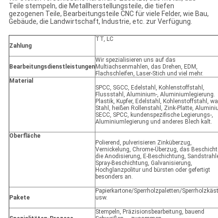
Teile stempeln, die Metallherstellungsteile, die tiefen
gezogenen Teile, Bearbeitungsteile CNC für viele Felder, wie Bau,
Gebäude, die Landwirtschaft, Industrie, etc. zur Verfügung.
TT, LC
Zahlung
Wir spezialisieren uns auf das
Bearbeitungsdienstleistungen
Multiachsenmahlen, das Drehen, EDM,
Flachschleifen, Laser-Stich und viel mehr.
Material
SPCC, SGCC, Edelstahl, Kohlenstoffstahl,
Flussstahl, Aluminium-, Aluminiumlegierung.
Plastik, Kupfer, Edelstahl, Kohlenstoffstahl, wa
Stahl, heißen Rollenstahl, Zink-Platte, Alumini
SECC, SPCC, kundenspezifische Legierungs-,
Aluminiumlegierung und anderes Blech kalt.
Oberfläche
Polierend, pulverisieren Zinküberzug,
Vernickelung, Chrome-Überzug, das Beschicht
die Anodisierung, E-Beschichtung, Sandstrahl
Spray-Beschichtung, Galvanisierung,
Hochglanzpolitur und bürsten oder gefertigt
besonders an.
Papierkartone/Sperrholzpaletten/Sperrholzkäs
Pakete
usw.
Stempeln, Präzisionsbearbeitung, bauend