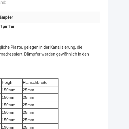
nd:
dämpfer
ftpuffer
che Platte, gelegen in der Kanalisierung, die
 umadressiert. Dämpfer werden gewöhnlich in den
Heigh
Flanschbreite
150mm
25mm
150mm
25mm
150mm
25mm
150mm
25mm
150mm
25mm
190mm
25mm