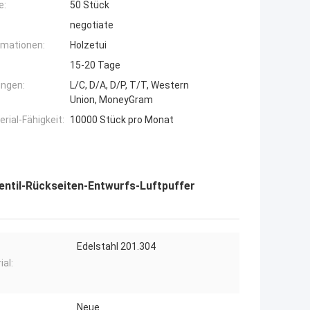
e:
50 Stück
negotiate
rmationen:
Holzetui
15-20 Tage
ngen:
L/C, D/A, D/P, T/T, Western
Union, MoneyGram
ial-Fähigkeit:
10000 Stück pro Monat
entil-Rückseiten-Entwurfs-Luftpuffer
Edelstahl 201.304
ial:
Neue