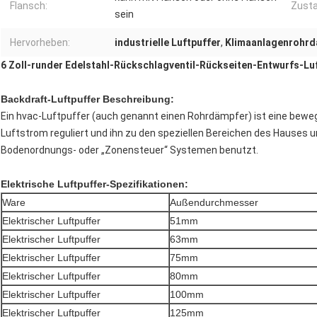
Flansch:
Zusta
sein
Hervorheben:
industrielle Luftpuffer
,
Klimaanlagenrohr
6 Zoll-runder Edelstahl-Rückschlagventil-Rückseiten-Entwurfs-Lu
Backdraft-Luftpuffer Beschreibung:
Ein hvac-Luftpuffer (auch genannt einen Rohrdämpfer) ist eine bewegli
Luftstrom reguliert und ihn zu den speziellen Bereichen des Hauses
Bodenordnungs- oder „Zonensteuer“ Systemen benutzt.
Elektrische Luftpuffer-Spezifikationen:
Ware
Außendurchmesser
Elektrischer Luftpuffer
51mm
Elektrischer Luftpuffer
63mm
Elektrischer Luftpuffer
75mm
Elektrischer Luftpuffer
80mm
Elektrischer Luftpuffer
100mm
Elektrischer Luftpuffer
125mm