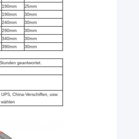
190mm
25mm
190mm
30mm
240mm
30mm
290mm
30mm
340mm
30mm
390mm
30mm
Stunden geantwortet.
 UPS, China-Verschiffen, usw.
h wählen