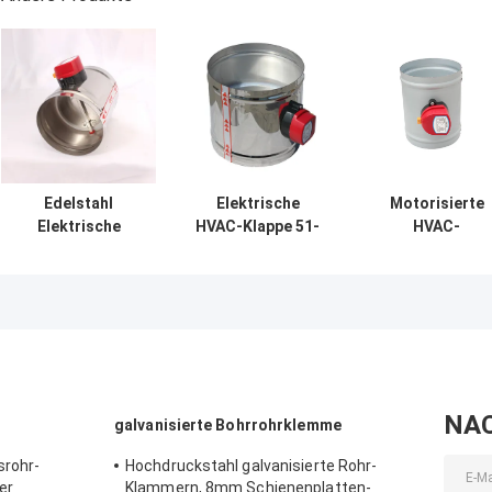
Edelstahl
Elektrische
Motorisierte
Elektrische
HVAC-Klappe 51-
HVAC-
Luftklappe 51-
400mm für
Leitungssystem
400mm für HLK-
Luftkanäle
mit
Zoneneinteilung
galvanisiertem
Stahlrahmen un
dichtgemachte
Klingen
NA
galvanisierte Bohrrohrklemme
srohr-
Hochdruckstahl galvanisierte Rohr-
er
Klammern, 8mm Schienenplatten-