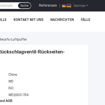
Referenzen
|
German
Suche
OLLE
KONTAKT MIT UNS
NACHRICHTEN
FÄLLE
twurfs-Luftpuffer
Rückschlagventil-Rückseiten-
China
WD
ISO
WD20031704
and AGB: