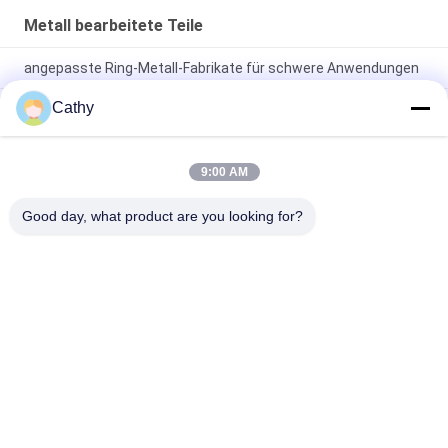
Metall bearbeitete Teile
angepasste Ring-Metall-Fabrikate für schwere Anwendungen
Cathy
Silbermetall-Drehteile: Die perfekte Lösung für industrielle
Anforderungen
CNC-Teile Fräsen Drehen Präzisionsbearbeitung
9:00 AM
Dienstleistungen Customized Aluminium Metall OEM
Edelstahl Drehen Prototypen
Good day, what product are you looking for?
Beliebte Kategorien
Alle
Galvanisierte 
Hochleistungsrohrschellen
Bohrrohrklemme
Schnelle Freigabe-
Staub-
Bohrrohrklemme
Entnahmeleitung
Staubabsaugungs-
Rohr-Zonen-