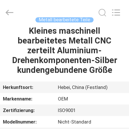
WOODOO
TRADE
CO.,LTD.
All
Rights
Metall bearbeitete Teile
Reserved.
Kleines maschinell
HEIM
bearbeitetes Metall CNC
PRODUKTE
zerteilt Aluminium-
Drehenkomponenten-Silber
ÜBER
kundengebundene Größe
UNS
Herkunftsort:
Hebei, China (Festland)
WERKSBESICHTIGUNG
Markenname:
OEM
Zertifizierung:
ISO9001
QUALITÄTSKONTROLLE
Modellnummer:
Nicht-Standard