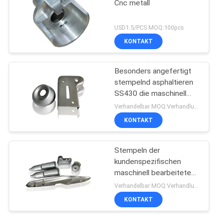
Cnc metall
USD1.5/PCS MOQ:100pcs
KONTAKT
Besonders angefertigt
stempelnd asphaltieren
SS430 die maschinell
bearbeiteten Tiefziehen
Verhandelbar MOQ:Verhandlung
Teile
KONTAKT
Stempeln der
kundenspezifischen
maschinell bearbeiteten
Metallteil-
Verhandelbar MOQ:Verhandlung
Plastiksilbernen
KONTAKT
Sprühfarbe