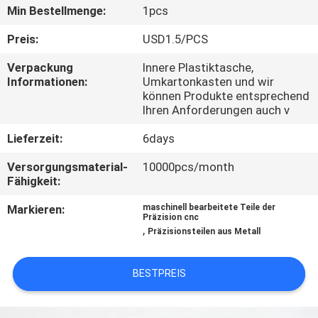
KONTAKT
Min Bestellmenge:
1pcs
MIT
Preis:
USD1.5/PCS
UNS
Verpackung
Innere Plastiktasche,
Informationen:
Umkartonkasten und wir
können Produkte entsprechend
NACHRICHTEN
Ihren Anforderungen auch v
Lieferzeit:
6days
FÄLLE
Versorgungsmaterial-
10000pcs/month
Fähigkeit:
SITEMAP
Markieren:
maschinell bearbeitete Teile der
Präzision cnc
,
PRIVACY
Präzisionsteilen aus Metall
POLICY
BESTPREIS