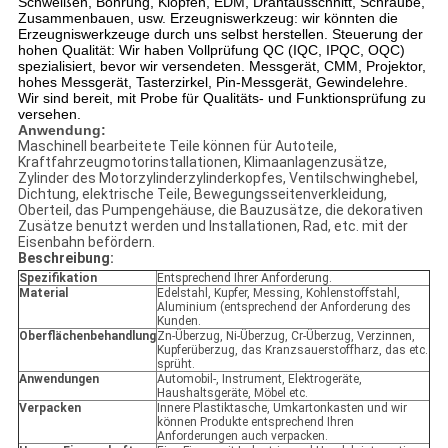
Schweißen, Bohrung, Klopfen, EDM, Drahtausschnitt, Schraube,
Zusammenbauen, usw.
Erzeugniswerkzeug: wir könnten die
Erzeugniswerkzeuge durch uns selbst herstellen.
Steuerung der
hohen Qualität: Wir haben Vollprüfung QC (IQC, IPQC, OQC)
spezialisiert, bevor wir versendeten. Messgerät, CMM, Projektor,
hohes Messgerät, Tasterzirkel, Pin-Messgerät, Gewindelehre.
Wir sind bereit, mit Probe für Qualitäts- und Funktionsprüfung zu
versehen.
Anwendung:
Maschinell bearbeitete Teile können für Autoteile,
Kraftfahrzeugmotorinstallationen, Klimaanlagenzusätze,
Zylinder des Motorzylinderzylinderkopfes, Ventilschwinghebel,
Dichtung, elektrische Teile, Bewegungsseitenverkleidung,
Oberteil, das Pumpengehäuse, die Bauzusätze, die dekorativen
Zusätze benutzt werden und Installationen, Rad, etc. mit der
Eisenbahn befördern.
Beschreibung:
Spezifikation
Entsprechend Ihrer Anforderung.
Material
Edelstahl, Kupfer, Messing, Kohlenstoffstahl,
Aluminium (entsprechend der Anforderung des
Kunden.
Oberflächenbehandlung
Zn-Überzug, Ni-Überzug, Cr-Überzug, Verzinnen,
Kupferüberzug, das Kranzsauerstoffharz, das etc.
sprüht.
Anwendungen
Automobil-, Instrument, Elektrogeräte,
Haushaltsgeräte, Möbel etc.
Verpacken
Innere Plastiktasche, Umkartonkasten und wir
können Produkte entsprechend Ihren
Anforderungen auch verpacken.