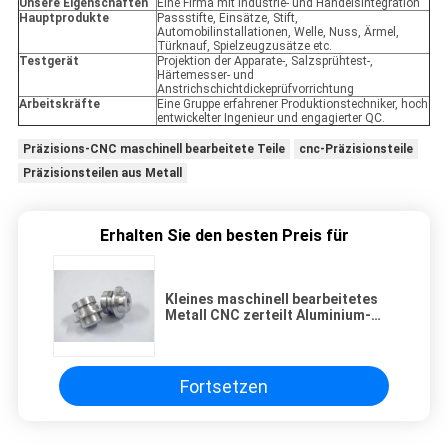
Unsere Eigenschaften
Eine Firma mit Industrie- und Handelsintegration
Hauptprodukte
Passstifte, Einsätze, Stift,
Automobilinstallationen, Welle, Nuss, Ärmel,
Türknauf, Spielzeugzusätze etc.
Testgerät
Projektion der Apparate-, Salzsprühtest-,
Härtemesser- und
Anstrichschichtdickeprüfvorrichtung
Arbeitskräfte
Eine Gruppe erfahrener Produktionstechniker, hoch
entwickelter Ingenieur und engagierter QC.
Präzisions-CNC maschinell bearbeitete Teile
cnc-Präzisionsteile
Präzisionsteilen aus Metall
Erhalten Sie den besten Preis für
Kleines maschinell bearbeitetes
Metall CNC zerteilt Aluminium-
Drehenkomponenten-Silber
kundengebundene Größe
Fortsetzen