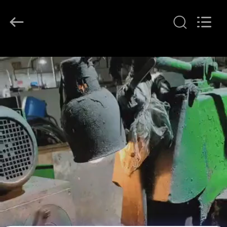
WOODOO
TRADE
CO.,LTD.
All
Rights
Reserved.
HEIM
PRODUKTE
ÜBER
UNS
WERKSBESICHTIGUNG
QUALITÄTSKONTROLLE