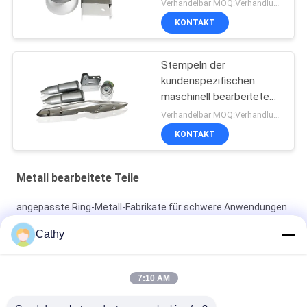
bearbeiteten Tiefziehen
Verhandelbar MOQ:Verhandlung
Teile
KONTAKT
Stempeln der
kundenspezifischen
maschinell bearbeiteten
Metallteil-
Verhandelbar MOQ:Verhandlung
Plastiksilbernen
KONTAKT
Sprühfarbe
Metall bearbeitete Teile
angepasste Ring-Metall-Fabrikate für schwere Anwendungen
Cathy
Silbermetall-Drehteile: Die perfekte Lösung für industrielle
Anforderungen
CNC-Teile Fräsen Drehen Präzisionsbearbeitung
7:10 AM
Dienstleistungen Customized Aluminium Metall OEM
Edelstahl Drehen Prototypen