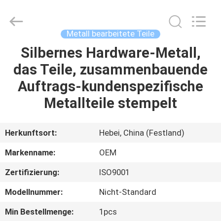
WOODOO
TRADE
CO.,LTD.
All
Rights
Metall bearbeitete Teile
Reserved.
Silbernes Hardware-Metall,
HEIM
das Teile, zusammenbauende
PRODUKTE
Auftrags-kundenspezifische
Metallteile stempelt
ÜBER
UNS
Herkunftsort:
Hebei, China (Festland)
Markenname:
OEM
WERKSBESICHTIGUNG
Zertifizierung:
ISO9001
QUALITÄTSKONTROLLE
Modellnummer:
Nicht-Standard
Min Bestellmenge:
1pcs