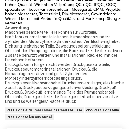
Erzeugniswerkzeuge durch uns selbst herstellen.
Steuerung der
hohen Qualität: Wir haben Vollprüfung QC (IQC, IPQC, OQC)
spezialisiert, bevor wir versendeten. Messgerät, CMM, Projektor,
hohes Messgerät, Tasterzirkel, Pin-Messgerät, Gewindelehre.
Wir sind bereit, mit Probe für Qualitäts- und Funktionsprüfung zu
versehen.
Anwendung:
Maschinell bearbeitete Teile können für Autoteile,
Kraftfahrzeugmotorinstallationen, Klimaanlagenzusätze,
Zylinder des Motorzylinderzylinderkopfes, Ventilschwinghebel,
Dichtung, elektrische Teile, Bewegungsseitenverkleidung,
Oberteil, das Pumpengehäuse, die Bauzusätze, die dekorativen
Zusätze benutzt werden und Installationen, Rad, etc. mit der
Eisenbahn befördern.
Druckguß kann für gemacht werden Druckgussautoteile,
Druckgussautomotorinstallationen, Druckguß, die
Klimaanlagenzusätze und gießt Zylinder des
Motorzylinderzylinderkopfcastings druck,
Druckgussventilschwinghebel, Druckgussventillager, elektrische
Zusätze, Druckgussbewegungsseitenverkleidung, Druckguß,
Druckguß, Druckguß, errichtende Teile des Pumpenoberteil-
Oberteils, Druckgussteile, die Druckgussleitschienenzusätze
und und so weiter gießt Radteile druck
Präzisions-CNC maschinell bearbeitete Teile
cnc-Präzisionsteile
Präzisionsteilen aus Metall