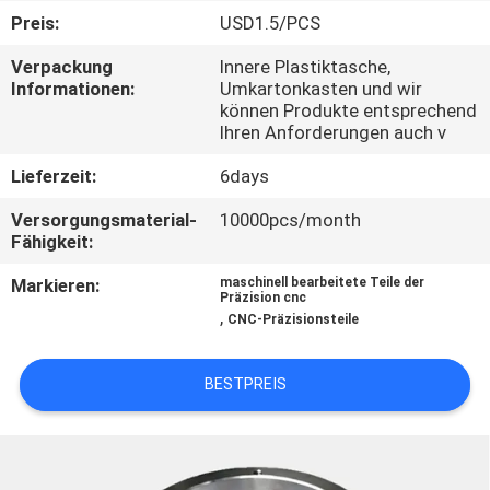
KONTAKT
Preis:
USD1.5/PCS
MIT
Verpackung
Innere Plastiktasche,
UNS
Informationen:
Umkartonkasten und wir
können Produkte entsprechend
Ihren Anforderungen auch v
NACHRICHTEN
Lieferzeit:
6days
FÄLLE
Versorgungsmaterial-
10000pcs/month
Fähigkeit:
Markieren:
maschinell bearbeitete Teile der
SITEMAP
Präzision cnc
,
CNC-Präzisionsteile
PRIVACY
BESTPREIS
POLICY