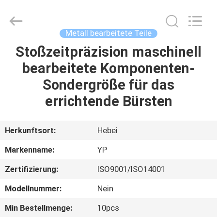
WOODOO
TRADE
CO.,LTD.
All
Rights
Metall bearbeitete Teile
Reserved.
Stoßzeitpräzision maschinell
HEIM
bearbeitete Komponenten-
PRODUKTE
Sondergröße für das
errichtende Bürsten
ÜBER
UNS
Herkunftsort:
Hebei
Markenname:
YP
WERKSBESICHTIGUNG
Zertifizierung:
ISO9001/ISO14001
QUALITÄTSKONTROLLE
Modellnummer:
Nein
Min Bestellmenge:
10pcs