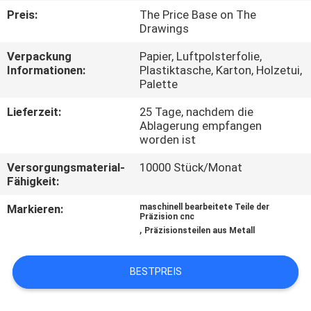
KONTAKT
Preis:
The Price Base on The
MIT
Drawings
UNS
Verpackung
Papier, Luftpolsterfolie,
Informationen:
Plastiktasche, Karton, Holzetui,
Palette
NACHRICHTEN
Lieferzeit:
25 Tage, nachdem die
Ablagerung empfangen
FÄLLE
worden ist
Versorgungsmaterial-
10000 Stück/Monat
Fähigkeit:
SITEMAP
Markieren:
maschinell bearbeitete Teile der
Präzision cnc
PRIVACY
,
Präzisionsteilen aus Metall
POLICY
BESTPREIS