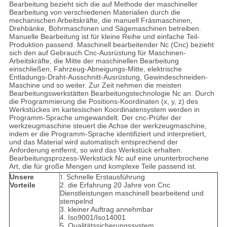
Bearbeitung bezieht sich die auf Methode der maschineller
Bearbeitung von verschiedenen Materialien durch die
mechanischen Arbeitskräfte, die manuell Fräsmaschinen,
Drehbänke, Bohrmaschinen und Sägemaschinen betreiben.
Manuelle Bearbeitung ist für kleine Reihe und einfache Teil-
Produktion passend. Maschinell bearbeitender Nc (Cnc) bezieht
sich den auf Gebrauch Cnc-Ausrüstung für Maschinen-
Arbeitskräfte, die Mitte der maschinellen Bearbeitung
einschließen, Fahrzeug-Abneigungs-Mitte, elektrische
Entladungs-Draht-Ausschnitt-Ausrüstung, Gewindeschneiden-
Maschine und so weiter. Zur Zeit nehmen die meisten
Bearbeitungswerkstätten Bearbeitungstechnologie Nc an. Durch
die Programmierung die Positions-Koordinaten (x, y, z) des
Werkstückes im kartesischen Koordinatensystem werden in
Programm-Sprache umgewandelt. Der cnc-Prüfer der
werkzeugmaschine steuert die Achse der werkzeugmaschine,
indem er die Programm-Sprache identifiziert und interpretiert,
und das Material wird automatisch entsprechend der
Anforderung entfernt, so wird das Werkstück erhalten.
Bearbeitungsprozess-Werkstück Nc auf eine ununterbrochene
Art, die für große Mengen und komplexe Teile passend ist.
Unsere
Schnelle Erstausführung
1.
Vorteile
2. die Erfahrung 20 Jahre von Cnc
Dienstleistungen maschinell bearbeitend und
stempelnd
3. kleiner Auftrag annehmbar
4. Iso9001/Iso14001
5. Qualitätssicherungssystem