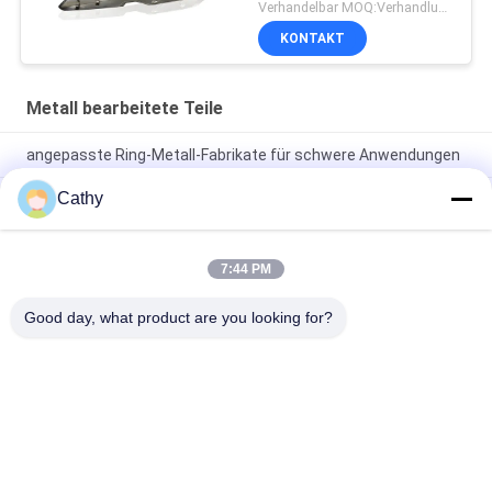
Metallteil-
Verhandelbar MOQ:Verhandlung
Plastiksilbernen
KONTAKT
Sprühfarbe
Metall bearbeitete Teile
angepasste Ring-Metall-Fabrikate für schwere Anwendungen
Cathy
Silbermetall-Drehteile: Die perfekte Lösung für industrielle
Anforderungen
CNC-Teile Fräsen Drehen Präzisionsbearbeitung
7:44 PM
Dienstleistungen Customized Aluminium Metall OEM
Edelstahl Drehen Prototypen
Good day, what product are you looking for?
Beliebte Kategorien
Alle
Galvanisierte 
Hochleistungsrohrschellen
Bohrrohrklemme
Schnelle Freigabe-
Staub-