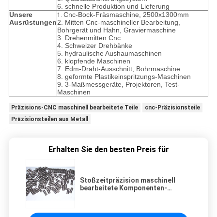
6. schnelle Produktion und Lieferung
Unsere
Cnc-Bock-Fräsmaschine, 2500x1300mm
1.
Ausrüstungen
2. Mitten Cnc-maschineller Bearbeitung,
Bohrgerät und Hahn, Graviermaschine
3. Drehenmitten Cnc
4. Schweizer Drehbänke
5. hydraulische Aushaumaschinen
6. klopfende Maschinen
7. Edm-Draht-Ausschnitt, Bohrmaschine
8. geformte Plastikeinspritzungs-Maschinen
9. 3-Maßmessgeräte, Projektoren, Test-
Maschinen
Präzisions-CNC maschinell bearbeitete Teile
cnc-Präzisionsteile
Präzisionsteilen aus Metall
Erhalten Sie den besten Preis für
Stoßzeitpräzision maschinell
bearbeitete Komponenten-
Sondergröße für das errichtende
Bürsten