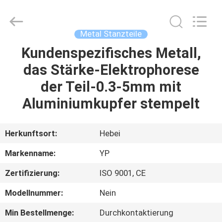
WOODOO
TRADE
CO.,LTD.
All
Rights
Metal Stanzteile
Reserved.
Kundenspezifisches Metall,
HEIM
das Stärke-Elektrophorese
PRODUKTE
der Teil-0.3-5mm mit
Aluminiumkupfer stempelt
ÜBER
UNS
Herkunftsort:
Hebei
Markenname:
YP
WERKSBESICHTIGUNG
Zertifizierung:
ISO 9001, CE
QUALITÄTSKONTROLLE
Modellnummer:
Nein
Min Bestellmenge:
Durchkontaktierung