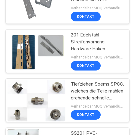
Automobil, medizinisch
Verhandelbar MOQ:Verhandlung
stempelt
KONTAKT
201 Edelstahl
Streifenvorhang
Hardware Haken
Verhandelbar MOQ:Verhandlung
KONTAKT
Tiefziehen Soems SPCC,
welches die Teile mahlen
drehende schnelle
Erstausführung stempelt
Verhandelbar MOQ:Verhandlung
KONTAKT
SS201 PVC-