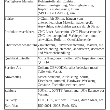
Verfügbares Material
Kohlenstoffstahl; Edelstahl,
Aluminiumlegierung; Messinglegierung;
Kupfer; Zinklegierung; Eisen
(SPCC/SGCC/SECC), usw.
Stärke
0.02mm bis 30mm, hängen vom
unterschiedlichen Material, haben große
Auswahlen, entscheiden gerade durch Sie ab.
Produktionsverfahren
CNC Laser-Ausschnitt, CNC-Plasmaschneiden,
CNC, der, stempelnd, Verbiegen locht und
schweißen, Rolle-in, Oberflächenende.
Oberflächenbehandlung
Zinküberzug, Pulverbeschichtung, Malerei, die
Ebeschichtung, sterbend, anodisieren, dacromet
und Wärmebehandlung.
Qualitätskontrolle
Vollprüfung durch skiller, 20% Inspektion durch
QC, QA.
Service-Art
Zollamt OEM/ODM/, alles bedecken matal
Teile kein Vorrat.
Anwendung
Maschinerieteile, Ausrüstung, Schiff,
Eisenbahn, Autoteil, Hardware-Werkzeug,
Gebäude, Technikmaschinen, usw.
Zahlung
100%TT; 50%TT Anzahlung, 50% Balance vor
Versand.
Deilvery
DHL, UPS, auf dem Luftweg, durch Meer, ect.
Zertifikat
ISO 9001: 2008, Rosh, SGs