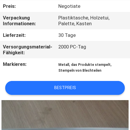
KONTAKT
Preis:
Negotiate
MIT
Verpackung
Plastiktasche, Holzetui,
UNS
Informationen:
Palette, Kasten
Lieferzeit:
30 Tage
NACHRICHTEN
Versorgungsmaterial-
2000 PC-Tag
Fähigkeit:
FÄLLE
Markieren:
,
,
Metall
das Produkte stempelt
Stempeln von Blechteilen
SITEMAP
BESTPREIS
PRIVACY
POLICY