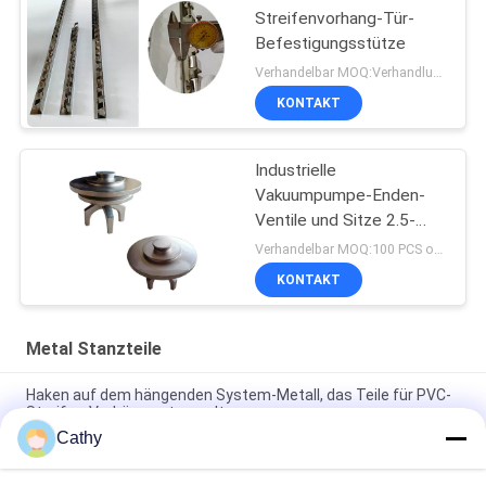
Streifenvorhang-Tür-
Befestigungsstütze
Verhandelbar MOQ:Verhandlung
KONTAKT
Industrielle
Vakuumpumpe-Enden-
Ventile und Sitze 2.5-
4inch für
Verhandelbar MOQ:100 PCS oder Verhandlung, können wir zur Verfügung stellen probieren für Sie
Bohrungsausrüstung
KONTAKT
Metal Stanzteile
Haken auf dem hängenden System-Metall, das Teile für PVC-
Streifen-Vorhänge stempelt
Cathy
Verstellbares Eisen Schaltklemmen Handwerkzeug
Metallstempelteile Schnelle Freigabe