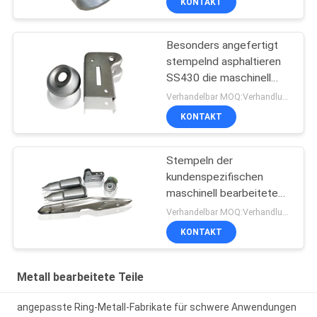
KONTAKT
Besonders angefertigt
stempelnd asphaltieren
SS430 die maschinell
bearbeiteten Tiefziehen
Verhandelbar MOQ:Verhandlung
Teile
KONTAKT
Stempeln der
kundenspezifischen
maschinell bearbeiteten
Metallteil-
Verhandelbar MOQ:Verhandlung
Plastiksilbernen
KONTAKT
Sprühfarbe
Metall bearbeitete Teile
angepasste Ring-Metall-Fabrikate für schwere Anwendungen