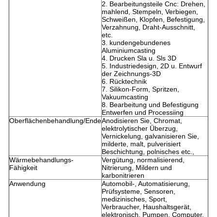
2. Bearbeitungsteile Cnc: Drehen,
mahlend, Stempeln, Verbiegen,
Schweißen, Klopfen, Befestigung,
Verzahnung, Draht-Ausschnitt,
etc.
3. kundengebundenes
Aluminiumcasting
4. Drucken Sla u. Sls 3D
5. Industriedesign, 2D u. Entwurf
der Zeichnungs-3D
6. Rücktechnik
7. Silikon-Form, Spritzen,
Vakuumcasting
8. Bearbeitung und Befestigung
Entwerfen und Processiing
Oberflächenbehandlung/Ende
Anodisieren Sie, Chromat,
elektrolytischer Überzug,
Vernickelung, galvanisieren Sie,
milderte, malt, pulverisiert
Beschichtung, polnisches etc.,
Wärmebehandlungs-
Vergütung, normalisierend,
Fähigkeit
Nitrierung, Mildern und
karbonitrieren
Anwendung
Automobil-, Automatisierung,
Prüfsysteme, Sensoren,
medizinisches, Sport,
Verbraucher, Haushaltsgerät,
elektronisch, Pumpen, Computer,