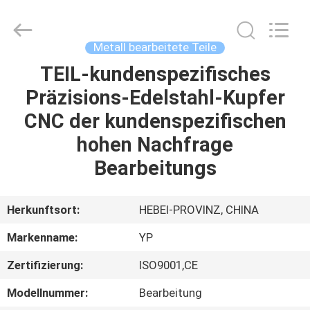
WOODOO
TRADE
CO.,LTD.
All
Rights
Metall bearbeitete Teile
Reserved.
TEIL-kundenspezifisches
HEIM
Präzisions-Edelstahl-Kupfer
PRODUKTE
CNC der kundenspezifischen
hohen Nachfrage
ÜBER
Bearbeitungs
UNS
Herkunftsort:
HEBEI-PROVINZ, CHINA
WERKSBESICHTIGUNG
Markenname:
YP
Zertifizierung:
ISO9001,CE
QUALITÄTSKONTROLLE
Modellnummer:
Bearbeitung