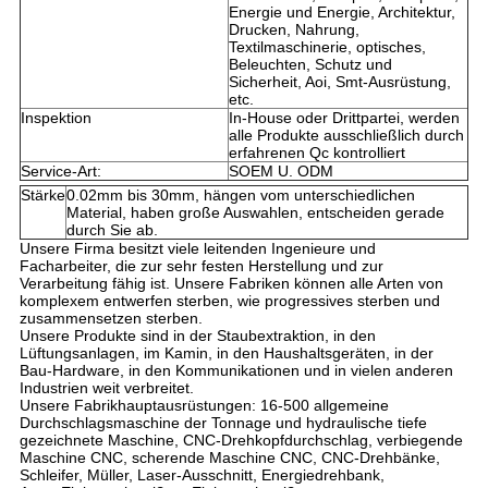
Energie und Energie, Architektur,
Drucken, Nahrung,
Textilmaschinerie, optisches,
Beleuchten, Schutz und
Sicherheit, Aoi, Smt-Ausrüstung,
etc.
Inspektion
In-House oder Drittpartei, werden
alle Produkte ausschließlich durch
erfahrenen Qc kontrolliert
Service-Art:
SOEM U. ODM
Stärke
0.02mm bis 30mm, hängen vom unterschiedlichen
Material, haben große Auswahlen, entscheiden gerade
durch Sie ab.
Unsere Firma besitzt viele leitenden Ingenieure und
Facharbeiter, die zur sehr festen Herstellung und zur
Verarbeitung fähig ist. Unsere Fabriken können alle Arten von
komplexem entwerfen sterben, wie progressives sterben und
zusammensetzen sterben.
Unsere Produkte sind in der Staubextraktion, in den
Lüftungsanlagen, im Kamin, in den Haushaltsgeräten, in der
Bau-Hardware, in den Kommunikationen und in vielen anderen
Industrien weit verbreitet.
Unsere Fabrikhauptausrüstungen: 16-500 allgemeine
Durchschlagsmaschine der Tonnage und hydraulische tiefe
gezeichnete Maschine, CNC-Drehkopfdurchschlag, verbiegende
Maschine CNC, scherende Maschine CNC, CNC-Drehbänke,
Schleifer, Müller, Laser-Ausschnitt, Energiedrehbank,