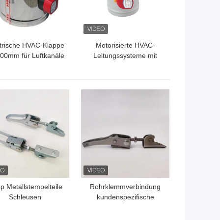
trische HVAC-Klappe
Motorisierte HVAC-
00mm für Luftkanäle
Leitungssysteme mit
galvanisiertem
Stahlrahmen und
dichtgemachten Klingen
TPREIS
BESTPREIS
p Metallstempelteile
Rohrklemmverbindung
Schleusen
kundenspezifische
Industriehardware
Stempelteile aus
elstahl Schließfach
Kohlenstoffstahl Metall