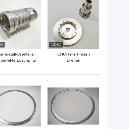
TPREIS
BESTPREIS
bermetall-Drehteile:
CNC-Teile Fräsen
 perfekte Lösung für
Drehen
industrielle
Präzisionsbearbeitung
Anforderungen
Dienstleistungen
Customized Aluminium
TPREIS
BESTPREIS
Metall OEM Edelstahl
Drehen Prototypen