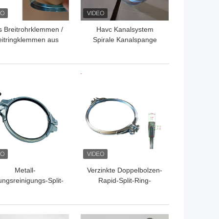
 Breitrohrklemmen /
Havc Kanalsystem
eitringklemmen aus
Spirale Kanalspange
Zinkplattiertem
Schnellverschluss
Kohlenstoffstahl
Kohlenstoffstahl
Breitringspangen
TPREIS
BESTPREIS
Metall-
Verzinkte Doppelbolzen-
ungsreinigungs-Split-
Rapid-Split-Ring-
Rohrschelle mit
Klemmaufhänger
ellverschluss, 5 Zoll