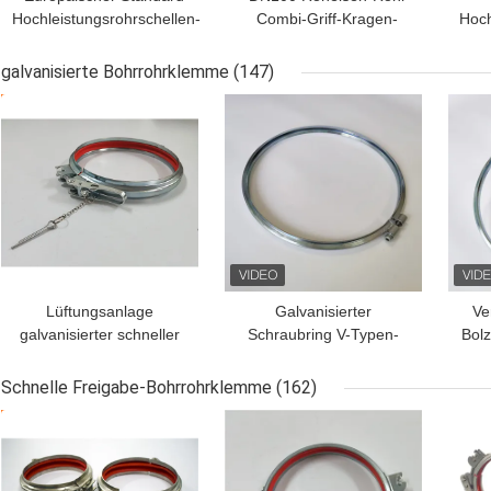
Hochleistungsrohrschellen-
Combi-Griff-Kragen-
Hoch
Klauenkupplungs-Griff-
Hochleistungsrohrschellen
die 
Kragen galvanisiert
greifen Kragenklammer
Roh
galvanisierte Bohrrohrklemme
(147)
BESTPREIS
BESTPREIS
BES
Lüftungsanlage
Galvanisierter
Ve
galvanisierter schneller
Schraubring V-Typen-
Bolz
Spannring mit
Rohrklemm für modulare
di
Justierschraube
Staubentnahme-Kanäle
Schnelle Freigabe-Bohrrohrklemme
(162)
BESTPREIS
BESTPREIS
BES