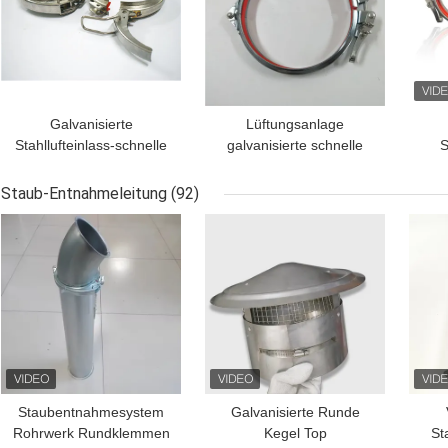
Galvanisierte
Lüftungsanlage
Stahllufteinlass-schnelle
galvanisierte schnelle
S
Freigabe-
Freigabe-Rohr-Klammer
K
Bohrrohrklemme des
des Stahl-250mm mit
Kana
Staub-Entnahmeleitung
(92)
Edelstahl-250mm mit
Schraube
BESTPREIS
BESTPREIS
BES
Epdm-Gummi
Staubentnahmesystem
Galvanisierte Runde
Rohrwerk Rundklemmen
Kegel Top
St