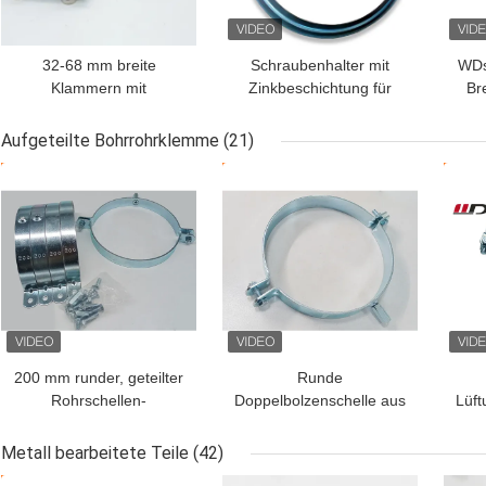
32-68 mm breite
Schraubenhalter mit
WDs
Klammern mit
Zinkbeschichtung für
Br
Zinkbeschichtung, rost-
breite Rohre
und korrosionsbeständig
Aufgeteilte Bohrrohrklemme
(21)
BESTPREIS
BESTPREIS
BES
200 mm runder, geteilter
Runde
Rohrschellen-
Doppelbolzenschelle aus
Lüft
Hängebügel für
verzinktem
Industrie, 2,5 mm Dicke
Kohlenstoffstahl, geteilte
Schn
Metall bearbeitete Teile
(42)
Rohrschelle zum