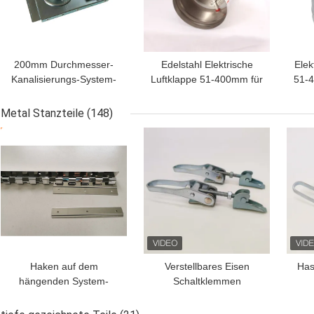
200mm Durchmesser-
Edelstahl Elektrische
Elek
Kanalisierungs-System-
Luftklappe 51-400mm für
51-4
luftdichte pneumatische
HLK-Zoneneinteilung
Explosions-Tore
Metal Stanzteile
(148)
BESTPREIS
BESTPREIS
BES
Haken auf dem
Verstellbares Eisen
Has
hängenden System-
Schaltklemmen
Metall, das Teile für PVC-
Handwerkzeug
Streifen-Vorhänge
Metallstempelteile
Ed