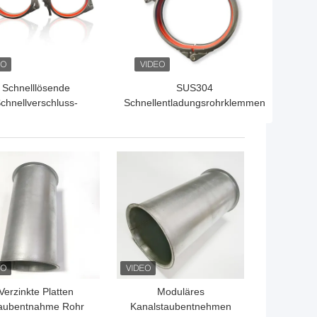
Schnelllösende
SUS304
chnellverschluss-
Schnellentladungsrohrklemmen
lemme Modularer
Schnellverschluss-Ring-Ring-
lring 304 Edelstahl-
Ring-Klemmen
Clips
TPREIS
BESTPREIS
Verzinkte Platten
Moduläres
aubentnahme Rohr
Kanalstaubentnehmen