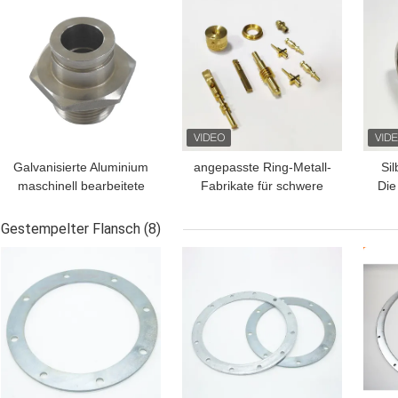
BESTPREIS
BESTPREIS
BES
Aufhängen
Galvanisierte Aluminium
angepasste Ring-Metall-
Sil
maschinell bearbeitete
Fabrikate für schwere
Die
Komponenten
Anwendungen
Gestempelter Flansch
(8)
BESTPREIS
BESTPREIS
BES