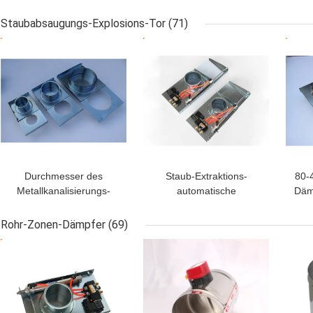
- Zinkplattiert
Schornsteinkappe mit
Sta
DX51D+Z275 Material
Bildschirm Kamin
Lüf
Staubabsaugungs-Explosions-Tor
(71)
Abgaskappe anpassen
BESTPREIS
BESTPREIS
BES
Durchmesser des
Staub-Extraktions-
80-
Metallkanalisierungs-
automatische
Däm
Explosions-Tor-Zonen-
Explosions-Tore/Dia-
Ab
Steuerdämpfer-
Dämpfer für
I
Rohr-Zonen-Dämpfer
(69)
Handbuch-140mm
Kanalisierung
BESTPREIS
BESTPREIS
BES