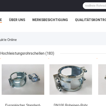
E
ÜBER UNS
WERKSBESICHTIGUNG
QUALITÄTSKONTR
kte Online
Hochleistungsrohrschellen
(183)
BESTPREIS
BESTPREIS
BES
Europäischer Standard-
DN100 Roheisen-Rohr