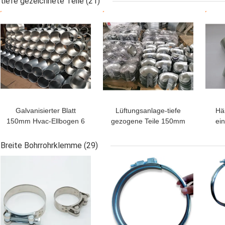
tiefe gezeichnete Teile
(21)
stempelt
Schnelle Freigabe
BESTPREIS
BESTPREIS
BES
Galvanisierter Blatt
Lüftungsanlage-tiefe
Hä
150mm Hvac-Ellbogen 6
gezogene Teile 150mm
ei
Zoll 90 Grad für Rohr-
90 Grad-Ellbogen
Rohr
S
Breite Bohrrohrklemme
(29)
BESTPREIS
BESTPREIS
BES