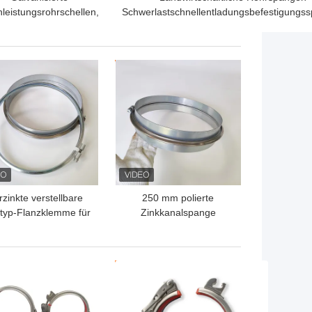
leistungsrohrschellen,
Schwerlastschnellentladungsbefestigungs
Griff-Kragen-Roheisen-
für Bewässerungsrohre
r Combi-Griff-Kragen
verbinden
TPREIS
BESTPREIS
rzinkte verstellbare
250 mm polierte
typ-Flanzklemme für
Zinkkanalspange
e Kanalverbindung
Lüftungskanalverzinkte
Boltkanalschlauchspange
TPREIS
BESTPREIS