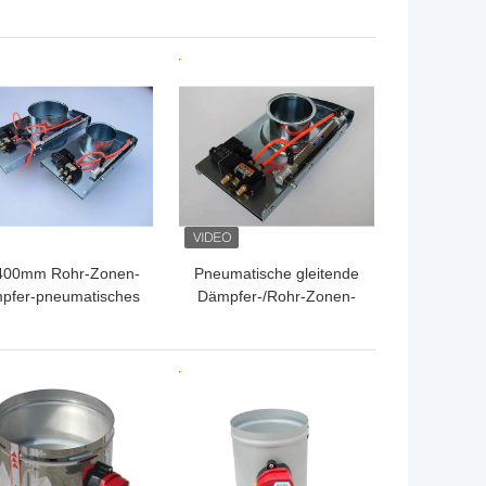
ubentnahme Prozess
Gerades Kanalrohr
tung Flankenkanäle
Industrie-
Staubentnahme-Rohr
TPREIS
BESTPREIS
400mm Rohr-Zonen-
Pneumatische gleitende
pfer-pneumatisches
Dämpfer-/Rohr-Zonen-
sperrvorrichtungs-
Dämpfer für
solierungs-Tor für
Staubabsaugung
Kanalnetz
TPREIS
BESTPREIS