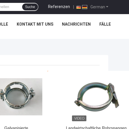
Referenzen
|
German
Suche
OLLE
KONTAKT MIT UNS
NACHRICHTEN
FÄLLE
TPREIS
BESTPREIS
Galvanisierte
Landwirtschaftliche Rohrspangen