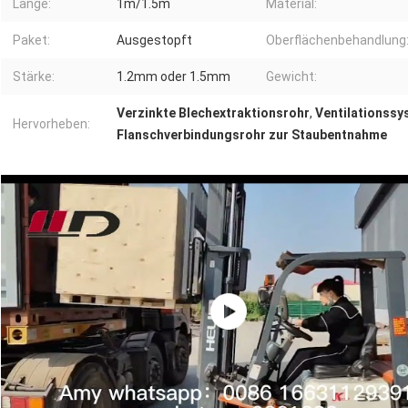
Länge:
1m/1.5m
Material:
Paket:
Ausgestopft
Oberflächenbehandlung
Stärke:
1.2mm oder 1.5mm
Gewicht:
Verzinkte Blechextraktionsrohr
,
Ventilationss
Hervorheben:
Flanschverbindungsrohr zur Staubentnahme