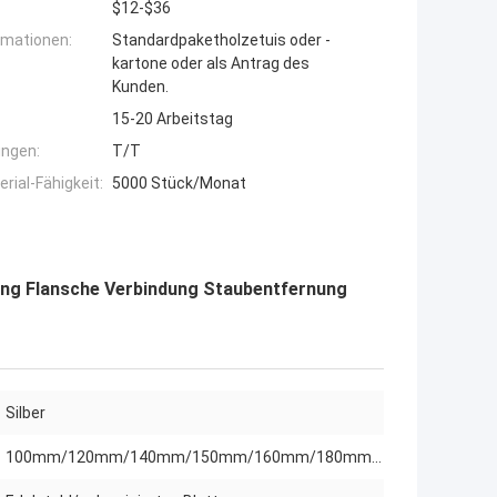
$12-$36
rmationen:
Standardpaketholzetuis oder -
kartone oder als Antrag des
Kunden.
15-20 Arbeitstag
ngen:
T/T
ial-Fähigkeit:
5000 Stück/Monat
ung Flansche Verbindung Staubentfernung
Silber
100mm/120mm/140mm/150mm/160mm/180mm...