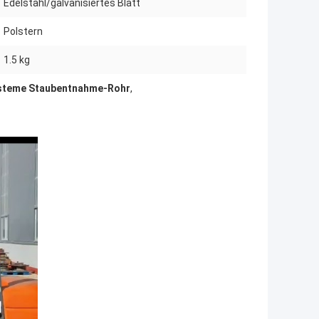
Edelstahl/galvanisiertes Blatt
:
Polstern
1.5 kg
ysteme Staubentnahme-Rohr
,