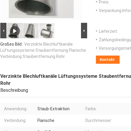
Preis:
Verpackung Info
Lieferzeit:
Zahlungsbedingu
Großes Bild :
Verzinkte Blechluftkanäle
Versorgungsmater
Lüftungssysteme Staubentfernung Flansche
Verbindung Staubentfernung Rohr
Kontakt
Verzinkte Blechluftkanäle Lüftungssysteme Staubentfern
Rohr
Beschreibung
Anwendung:
Staub-Extraktion
Farbe:
Verbindung:
Flansche
Durchmesser: