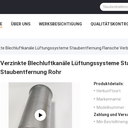
E
ÜBER UNS
WERKSBESICHTIGUNG
QUALITÄTSKONTR
kte Blechluftkanäle Lüftungssysteme Staubentfernung Flansche Ver
Verzinkte Blechluftkanäle Lüftungssysteme S
Staubentfernung Rohr
Produktdetails:
Herkunftsort:
Markenname:
Modellnummer:
Zahlung und Vers
Min Bestellmeng