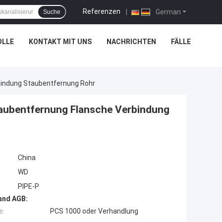
Referenzen
|
German
Suche
OLLE
KONTAKT MIT UNS
NACHRICHTEN
FÄLLE
bindung Staubentfernung Rohr
taubentfernung Flansche Verbindung
China
WD
PIPE-P
and AGB:
e:
PCS 1000 oder Verhandlung