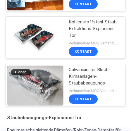
KONTAKT
Kohlenstoffstahl-Staub-
Extraktions-Explosions-
Tor
Verhandelbar MOQ:Verhandlung
KONTAKT
Galvanisierter Blech-
Klimaanlagen-
Staubabsaugungs-
Explosions-Flugsteig
Verhandelbar MOQ:Verhandlung
80mm-300mm
KONTAKT
Staubabsaugungs-Explosions-Tor
Pneumatische gleitende Dämpfer-/Rohr-Zonen-Dämpfer für