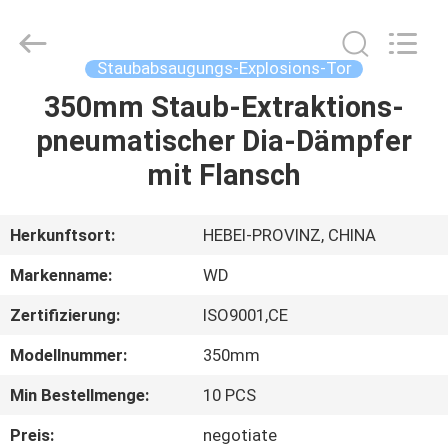
WOODOO
TRADE
CO.,LTD.
All
Rights
Staubabsaugungs-Explosions-Tor
Reserved.
350mm Staub-Extraktions-
HEIM
pneumatischer Dia-Dämpfer
PRODUKTE
mit Flansch
ÜBER
Herkunftsort:
HEBEI-PROVINZ, CHINA
UNS
Markenname:
WD
Zertifizierung:
ISO9001,CE
WERKSBESICHTIGUNG
Modellnummer:
350mm
QUALITÄTSKONTROLLE
Min Bestellmenge:
10 PCS
Preis:
negotiate