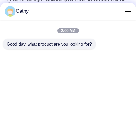
Staubabsaugung
Cathy
Kreis galvanisiertes Stahlrohr-Zonen-Dämpfer-
pneumatisches Explosions-Tor für Lüftungsanlage
2:00 AM
Entstaubungssystem 80mm Hvac-Rohr-Zonen-Dämpfer-
pneumatischer gleitender Dämpfer
Good day, what product are you looking for?
Beliebte Kategorien
Alle
Galvanisierte 
Hochleistungsrohrschellen
Bohrrohrklemme
Schnelle Freigabe-
Staub-
Bohrrohrklemme
Entnahmeleitung
Staubabsaugungs-
Rohr-Zonen-
Explosions-Tor
Dämpfer
Tiefe Gezeichnete 
Metal Stanzteile
Teile