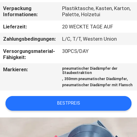
KONTAKT
Verpackung
Plastiktasche, Kasten, Karton,
MIT
Informationen:
Palette, Holzetui
UNS
Lieferzeit:
20 WECKTE TAGE AUF
Zahlungsbedingungen:
L/C, T/T, Western Union
NACHRICHTEN
Versorgungsmaterial-
30PCS/DAY
Fähigkeit:
FÄLLE
Markieren:
pneumatischer Diadämpfer der
Staubextraktion
,
,
350mm pneumatischer Diadämpfer
SITEMAP
pneumatischer Diadämpfer mit Flansch
PRIVACY
BESTPREIS
POLICY