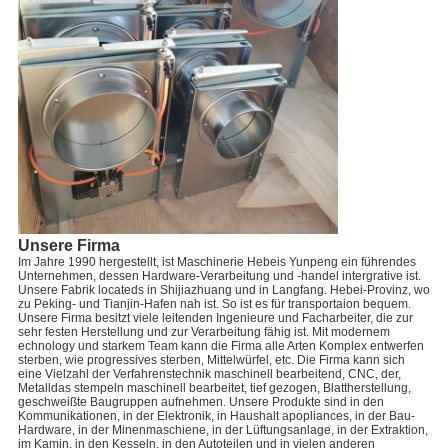
Unsere Firma
Im Jahre 1990 hergestellt, ist Maschinerie Hebeis Yunpeng ein führendes
Unternehmen, dessen Hardware-Verarbeitung und -handel intergrative ist.
Unsere Fabrik locateds in Shijiazhuang und in Langfang. Hebei-Provinz, wo
zu Peking- und Tianjin-Hafen nah ist. So ist es für transportaion bequem.
Unsere Firma besitzt viele leitenden Ingenieure und Facharbeiter, die zur
sehr festen Herstellung und zur Verarbeitung fähig ist. Mit modernem
echnology und starkem Team kann die Firma alle Arten Komplex entwerfen
sterben, wie progressives sterben, Mittelwürfel, etc. Die Firma kann sich
eine Vielzahl der Verfahrenstechnik maschinell bearbeitend, CNC, der,
Metalldas stempeln maschinell bearbeitet, tief gezogen, Blattherstellung,
geschweißte Baugruppen aufnehmen. Unsere Produkte sind in den
Kommunikationen, in der Elektronik, in Haushalt apopliances, in der Bau-
Hardware, in der Minenmaschiene, in der Lüftungsanlage, in der Extraktion,
im Kamin, in den Kesseln, in den Autoteilen und in vielen anderen