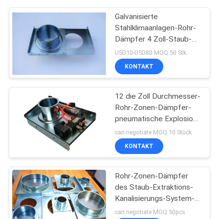
Galvanisierte
Stahlklimaanlagen-Rohr-
Dämpfer 4 Zoll-Staub-
Kollektor-Explosions-Tor
USD10-USD80 MOQ:50 Stk.
KONTAKT
12 die Zoll Durchmesser-
Rohr-Zonen-Dämpfer-
pneumatische Explosion
versieht Hvac-Zonen-
can negotiate MOQ:10 Stück
Dämpfer mit einem
KONTAKT
Gatter
Rohr-Zonen-Dämpfer
des Staub-Extraktions-
Kanalisierungs-System-
300mm
can negotiate MOQ:50pcs