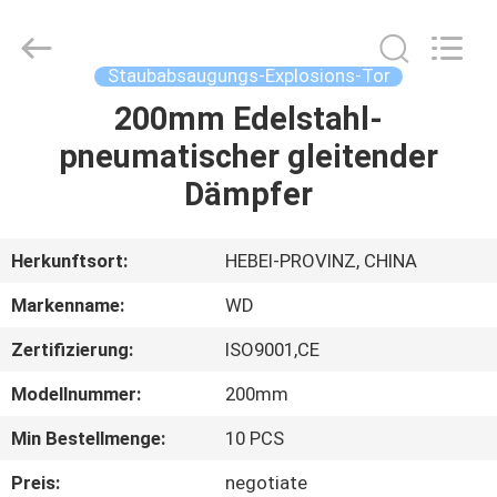
WOODOO
TRADE
CO.,LTD.
All
Rights
Staubabsaugungs-Explosions-Tor
Reserved.
200mm Edelstahl-
HEIM
pneumatischer gleitender
PRODUKTE
Dämpfer
ÜBER
Herkunftsort:
HEBEI-PROVINZ, CHINA
UNS
Markenname:
WD
Zertifizierung:
ISO9001,CE
WERKSBESICHTIGUNG
Modellnummer:
200mm
QUALITÄTSKONTROLLE
Min Bestellmenge:
10 PCS
Preis:
negotiate