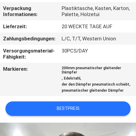
KONTAKT
Verpackung
Plastiktasche, Kasten, Karton,
MIT
Informationen:
Palette, Holzetui
UNS
Lieferzeit:
20 WECKTE TAGE AUF
Zahlungsbedingungen:
L/C, T/T, Western Union
NACHRICHTEN
Versorgungsmaterial-
30PCS/DAY
Fähigkeit:
FÄLLE
Markieren:
200mm pneumatischer gleitender
Dämpfer
,
,
Edelstahl
SITEMAP
,
der den Dämpfer pneumatisch schiebt
pneumatischer gleitender Dämpfer
PRIVACY
BESTPREIS
POLICY