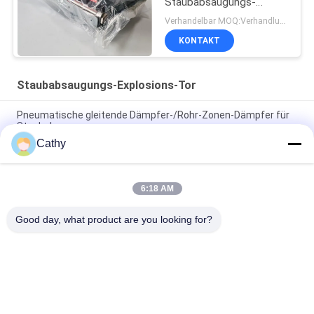
Staubabsaugungs-
Explosions-Flugsteig
Verhandelbar MOQ:Verhandlung
80mm-300mm
KONTAKT
Staubabsaugungs-Explosions-Tor
Pneumatische gleitende Dämpfer-/Rohr-Zonen-Dämpfer für
Staubabsaugung
Cathy
Kreis galvanisiertes Stahlrohr-Zonen-Dämpfer-
pneumatisches Explosions-Tor für Lüftungsanlage
6:18 AM
Entstaubungssystem 80mm Hvac-Rohr-Zonen-Dämpfer-
pneumatischer gleitender Dämpfer
Good day, what product are you looking for?
Beliebte Kategorien
Alle
Galvanisierte 
Hochleistungsrohrschellen
Bohrrohrklemme