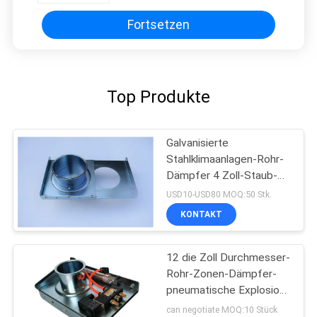
Fortsetzen
Top Produkte
Galvanisierte
Stahlklimaanlagen-Rohr-
Dämpfer 4 Zoll-Staub-
Kollektor-Explosions-Tor
USD10-USD80 MOQ:50 Stk.
KONTAKT
12 die Zoll Durchmesser-
Rohr-Zonen-Dämpfer-
pneumatische Explosion
versieht Hvac-Zonen-
can negotiate MOQ:10 Stück