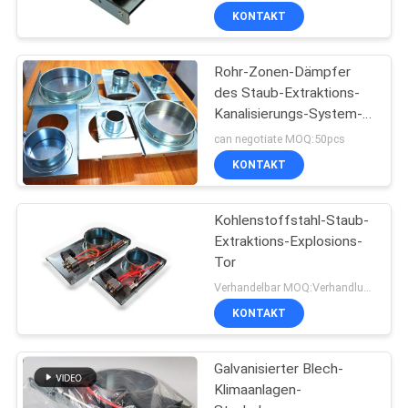
Dämpfer mit einem
KONTAKT
Gatter
Rohr-Zonen-Dämpfer
des Staub-Extraktions-
Kanalisierungs-System-
300mm
can negotiate MOQ:50pcs
KONTAKT
Kohlenstoffstahl-Staub-
Extraktions-Explosions-
Tor
Verhandelbar MOQ:Verhandlung
KONTAKT
Galvanisierter Blech-
Klimaanlagen-