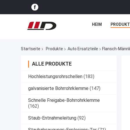
HEIM
PRODUKT
Startseite
Produkte
Auto Ersatzteile
Flansch-Männli
ALLE PRODUKTE
Hochleistungsrohrschellen
(183)
galvanisierte Bohrrohrklemme
(147)
Schnelle Freigabe-Bohrrohrklemme
(162)
Staub-Entnahmeleitung
(92)
Staubabsaugungs-Explosions-Tor
(71)