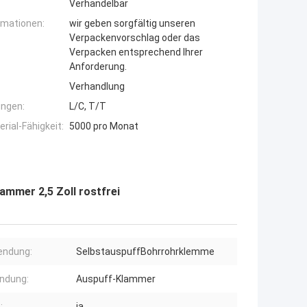
Verhandelbar
rmationen:
wir geben sorgfältig unseren
Verpackenvorschlag oder das
Verpacken entsprechend Ihrer
Anforderung.
Verhandlung
ngen:
L/C, T/T
ial-Fähigkeit:
5000 pro Monat
ammer 2,5 Zoll rostfrei
endung:
SelbstauspuffBohrrohrklemme
ndung:
Auspuff-Klammer
:
ja