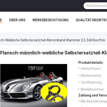
E
ÜBER UNS
WERKSBESICHTIGUNG
QUALITÄTSKONTR
ch-Weibliche Selbstersatzteil-Klemmband-Klammer 2,5 Zoll Rostfrei
Flansch-männlich-weibliche Selbstersatzteil-K
Produktdetails:
Herkunftsort:
Markenname:
Zertifizierung:
Modellnummer:
Zahlung und Vers
Min Bestellmeng