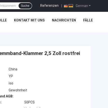
Referenzen
|
German
Suche
OLLE
KONTAKT MIT UNS
NACHRICHTEN
FÄLLE
lemmband-Klammer 2,5 Zoll rostfrei
China
YP
iso
Gewohnheit
and AGB:
e:
50PCS