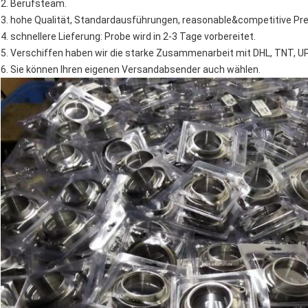
2. Berufsteam.
3. hohe Qualität, Standardausführungen, reasonable&competitive Prei
4. schnellere Lieferung: Probe wird in 2-3 Tage vorbereitet.
5. Verschiffen haben wir die starke Zusammenarbeit mit DHL, TNT, UP
6. Sie können Ihren eigenen Versandabsender auch wählen.