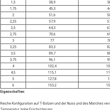
1,5
38,9
3
1,75
45,3
4
2
51,6
5
2,25
57,9
5
2,5
64,3
6
2,75
70,6
6
3
77
7
3,25
83,3
8
3,5
89,7
8
3,75
96,1
9
4
102,4
10
4,5
115,1
11
5
127,8
1
6
153,2
15
Eigenschaften:
Reiche Konfiguration auf T-Bolzen und der Nuss und des Matches ver
Temperatur, hohe Erschütterung.