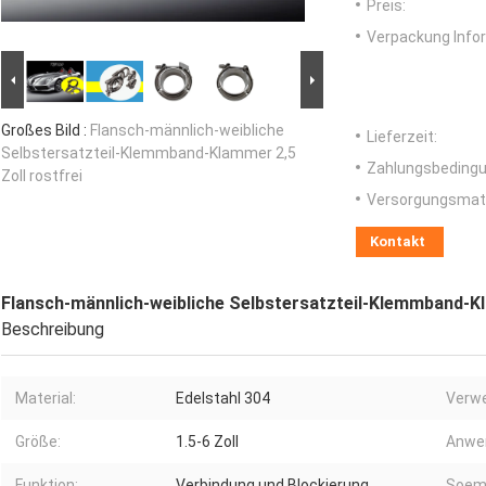
Preis:
Verpackung Info
Großes Bild :
Flansch-männlich-weibliche
Lieferzeit:
Selbstersatzteil-Klemmband-Klammer 2,5
Zahlungsbedingu
Zoll rostfrei
Versorgungsmater
Kontakt
Flansch-männlich-weibliche Selbstersatzteil-Klemmband-Kl
Beschreibung
Material:
Edelstahl 304
Verw
Größe:
1.5-6 Zoll
Anwe
Funktion:
Verbindung und Blockierung
Soem