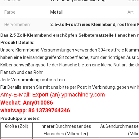
Farbe:
Metall
Art:
Hervorheben:
2
,
5-Zoll-rostfreies Klemmband
,
rostfreie
Das 2,5 Zoll-Klemmband erschöpfen Selbstersatzteile flanschen
Produkt Detalls:
Unsere Klemmband-Versammlungen verwenden 304 rostfreie Klammer
haben eine Ineinander greifenSitzoberfläche, zum der richtigen Ausric
Kolbenschweißungsseite der Flansche bieten eine kleine Nut an, die 
Flansch und das Rohr.
Jede Versammlung umfasst ein
Für Details treten Sie mit uns bitte per Post in Verbindung, geben wir
Amy-E-Mail: Export (an) ypmachinery.com
Wechat: Amy010086
whatsapp: 86 13739764346
Produktparameter:
Größe (Zoll)
Innerer Durchmesser des
Außendurchmesser
Flansches (Millimeter)
(Mill