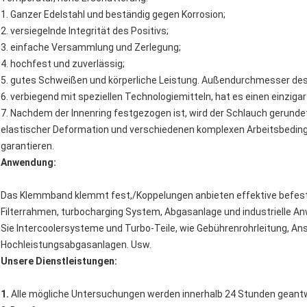
1.
Ganzer Edelstahl und beständig gegen Korrosion;
2. versiegelnde Integrität des Positivs;
3. einfache Versammlung und Zerlegung;
4. hochfest und zuverlässig;
5. gutes Schweißen und körperliche Leistung. Außendurchmesser de
6. verbiegend mit speziellen Technologiemitteln, hat es einen einziga
7. Nachdem der Innenring festgezogen ist, wird der Schlauch gerunde
elastischer Deformation und verschiedenen komplexen Arbeitsbedingu
garantieren.
Anwendung:
Das Klemmband klemmt fest,/Koppelungen anbieten effektive befesti
Filterrahmen, turbocharging System, Abgasanlage und industrielle A
Sie Intercoolersysteme und Turbo-Teile, wie Gebührenrohrleitung, An
Hochleistungsabgasanlagen. Usw.
Unsere Dienstleistungen:
1.
Alle mögliche Untersuchungen werden innerhalb 24 Stunden geant