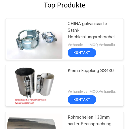
Top Produkte
CHINA galvanisierte
Stahl-
Hochleistungsrohrschellen
DN100 SML Kombi Kralle
Verhandelbar MOQ:Verhandlung
KONTAKT
Klemmkupplung SS430
Verhandelbar MOQ:Verhandlung
KONTAKT
Rohrschellen 130mm
harter Beanspruchung