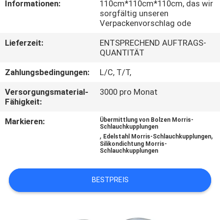
KONTAKT
Informationen:
110cm*110cm*110cm, das wir
sorgfältig unseren
MIT
Verpackenvorschlag ode
UNS
Lieferzeit:
ENTSPRECHEND AUFTRAGS-
QUANTITÄT
NACHRICHTEN
Zahlungsbedingungen:
L/C, T/T,
Versorgungsmaterial-
3000 pro Monat
FÄLLE
Fähigkeit:
Markieren:
Übermittlung von Bolzen Morris-
Schlauchkupplungen
SITEMAP
,
,
Edelstahl Morris-Schlauchkupplungen
Silikondichtung Morris-
Schlauchkupplungen
PRIVACY
POLICY
BESTPREIS