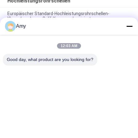
Hochleistungsrohrschellen
Europäischer Standard-Hochleistungsrohrschellen-
Klauenkupplungs-Griff-Kragen galvanisiert
Amy
DN100 Roheisen-Rohr Combi-Griff-Kragen-
Hochleistungsrohrschellen greifen Kragenklammer
12:03 AM
Galvanisierte Hochleistungsrohrschellen, die Griff-Kragen-
Roheisen-Rohr Combi-Griff-Kragen verbinden
Good day, what product are you looking for?
Beliebte Kategorien
Alle
Galvanisierte 
Hochleistungsrohrschellen
Bohrrohrklemme
Schnelle Freigabe-
Staub-
Bohrrohrklemme
Entnahmeleitung
Staubabsaugungs-
Rohr-Zonen-
Explosions-Tor
Dämpfer