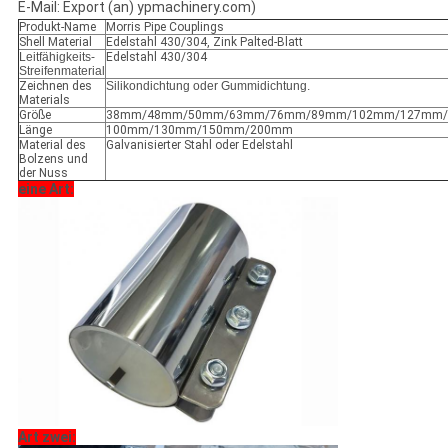
E-Mail: Export (an) ypmachinery.com)
Produkt-Name
Morris Pipe Couplings
Shell Material
Edelstahl 430/304, Zink Palted-Blatt
Leitfähigkeits-
Edelstahl 430/304
Streifenmaterial
Zeichnen des
Silikondichtung oder Gummidichtung.
Materials
Größe
38mm/48mm/50mm/63mm/76mm/89mm/102mm/127mm
Länge
100mm/130mm/150mm/200mm
Material des
Galvanisierter Stahl oder Edelstahl
Bolzens und
der Nuss
eine Art:
Art zwei: