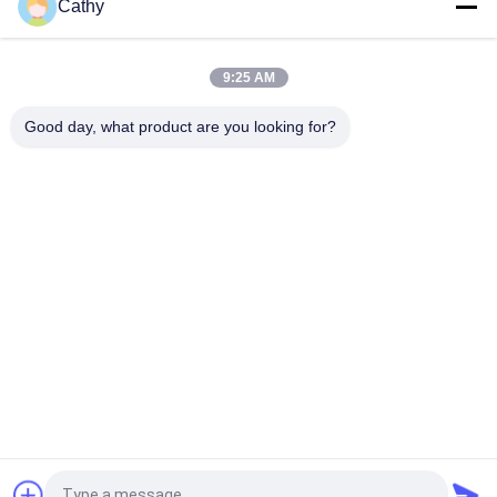
Cathy
SUS304 Schnellentladungsrohrklemmen Schnellverschluss-
Ring-Ring-Ring-Klemmen
9:25 AM
Schnellverschluss-Rohrschelle Schnellverschluss-Kanal
Edelstahl 304 Clips Hebelverschluss-Ringklemme
Good day, what product are you looking for?
Beliebte Kategorien
Alle
Galvanisierte 
Hochleistungsrohrschellen
Bohrrohrklemme
Schnelle Freigabe-
Staub-
Bohrrohrklemme
Entnahmeleitung
Staubabsaugungs-
Rohr-Zonen-
Explosions-Tor
Dämpfer
Tiefe Gezeichnete 
Metal Stanzteile
Teile