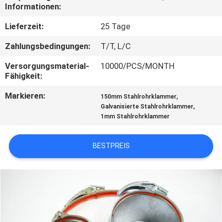
KONTAKT
Informationen:
MIT
Lieferzeit:
25 Tage
UNS
Zahlungsbedingungen:
T/T, L/C
Versorgungsmaterial-
10000/PCS/MONTH
NACHRICHTEN
Fähigkeit:
Markieren:
,
150mm Stahlrohrklammer
FÄLLE
,
Galvanisierte Stahlrohrklammer
1mm Stahlrohrklammer
SITEMAP
BESTPREIS
PRIVACY
POLICY