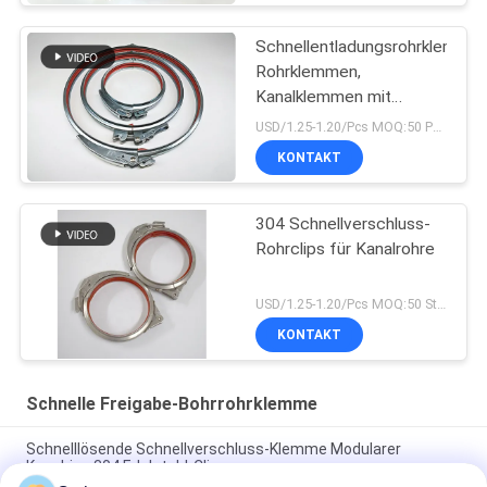
Schnellentladungsrohrklemmen
Rohrklemmen,
Kanalklemmen mit
Schloss und rotem
USD/1.25-1.20/Pcs MOQ:50 PCS
Gummi
KONTAKT
304 Schnellverschluss-
Rohrclips für Kanalrohre
USD/1.25-1.20/Pcs MOQ:50 Stück
KONTAKT
Schnelle Freigabe-Bohrrohrklemme
Schnelllösende Schnellverschluss-Klemme Modularer
Kanalring 304 Edelstahl-Clips