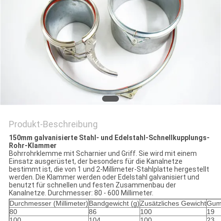
Produkt-Beschreibung
150mm galvanisierte Stahl- und Edelstahl-Schnellkupplungs-
Rohr-Klammer
Bohrrohrklemme mit Scharnier und Griff. Sie wird mit einem
Einsatz ausgerüstet, der besonders für die Kanalnetze
bestimmt ist, die von 1 und 2-Millimeter-Stahlplatte hergestellt
werden. Die Klammer werden oder Edelstahl galvanisiert und
benutzt für schnellen und festen Zusammenbau der
Kanalnetze. Durchmesser: 80 - 600 Millimeter.
Durchmesser (Millimeter)
Bandgewicht (g)
Zusätzliches Gewicht
Gum
80
86
100
19
100
104
100
23