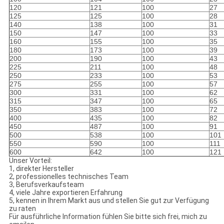
120
121
100
27
125
125
100
28
140
138
100
31
150
147
100
33
160
155
100
35
180
173
100
39
200
190
100
43
225
211
100
48
250
233
100
53
275
255
100
57
300
331
100
62
315
347
100
65
350
383
100
72
400
435
100
82
450
487
100
91
500
538
100
101
550
590
100
111
600
642
100
121
Unser Vorteil:
1, direkter Hersteller
2, professionelles technisches Team
3, Berufsverkaufsteam
4, viele Jahre exportieren Erfahrung
5, kennen in Ihrem Markt aus und stellen Sie gut zur Verfügung
zu raten
Für ausführliche Information fühlen Sie bitte sich frei, mich zu