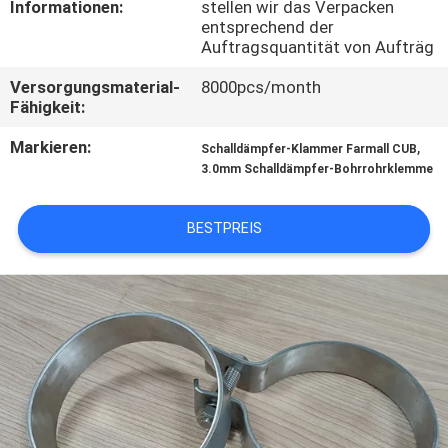
KONTAKT
Informationen:
stellen wir das Verpacken
entsprechend der
MIT
Auftragsquantität von Aufträg
UNS
Versorgungsmaterial-
8000pcs/month
Fähigkeit:
NACHRICHTEN
Markieren:
,
Schalldämpfer-Klammer Farmall CUB
3.0mm Schalldämpfer-Bohrrohrklemme
FÄLLE
BESTPREIS
SITEMAP
PRIVACY
POLICY