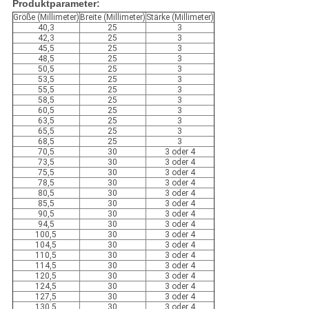
Produktparameter:
Größe (Millimeter)
Breite (Millimeter)
Stärke (Millimeter)
40,3
25
3
42,3
25
3
45,5
25
3
48,5
25
3
50,5
25
3
53,5
25
3
55,5
25
3
58,5
25
3
60,5
25
3
63,5
25
3
65,5
25
3
68,5
25
3
70,5
30
3 oder 4
73,5
30
3 oder 4
75,5
30
3 oder 4
78,5
30
3 oder 4
80,5
30
3 oder 4
85,5
30
3 oder 4
90,5
30
3 oder 4
94,5
30
3 oder 4
100,5
30
3 oder 4
104,5
30
3 oder 4
110,5
30
3 oder 4
114,5
30
3 oder 4
120,5
30
3 oder 4
124,5
30
3 oder 4
127,5
30
3 oder 4
130,5
30
3 oder 4