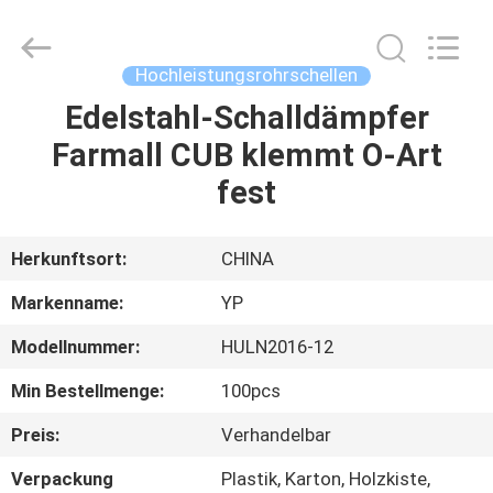
WOODOO
TRADE
CO.,LTD.
All
Rights
Hochleistungsrohrschellen
Reserved.
Edelstahl-Schalldämpfer
HEIM
Farmall CUB klemmt O-Art
PRODUKTE
fest
ÜBER
Herkunftsort:
CHINA
UNS
Markenname:
YP
Modellnummer:
HULN2016-12
WERKSBESICHTIGUNG
Min Bestellmenge:
100pcs
QUALITÄTSKONTROLLE
Preis:
Verhandelbar
Verpackung
Plastik, Karton, Holzkiste,