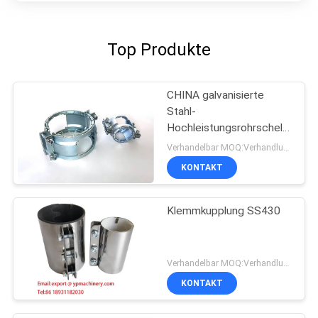
Top Produkte
CHINA galvanisierte
Stahl-
Hochleistungsrohrschellen
DN100 SML Kombi Kralle
Verhandelbar MOQ:Verhandlung
KONTAKT
Klemmkupplung SS430
Verhandelbar MOQ:Verhandlung
KONTAKT