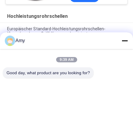
Hochleistungsrohrschellen
Europäischer Standard-Hochleistungsrohrschellen-
Klauenkupplungs-Griff-Kragen galvanisiert
Amy
DN100 Roheisen-Rohr Combi-Griff-Kragen-
Hochleistungsrohrschellen greifen Kragenklammer
9:39 AM
Galvanisierte Hochleistungsrohrschellen, die Griff-Kragen-
Roheisen-Rohr Combi-Griff-Kragen verbinden
Good day, what product are you looking for?
Beliebte Kategorien
Alle
Galvanisierte 
Hochleistungsrohrschellen
Bohrrohrklemme
Schnelle Freigabe-
Staub-
Bohrrohrklemme
Entnahmeleitung