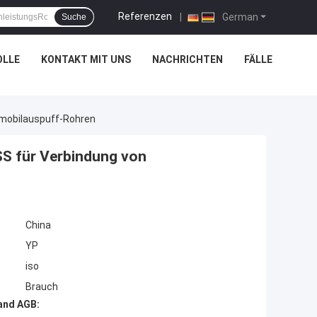
Referenzen
|
German
Suche
OLLE
KONTAKT MIT UNS
NACHRICHTEN
FÄLLE
omobilauspuff-Rohren
SS für Verbindung von
China
YP
iso
Brauch
and AGB: