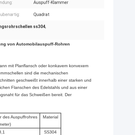
ndung:
Auspuff-Klammer
ubenartig:
Quadrat
ngsrohrschellen ss304
,
dung von Automobilauspuff-Rohren
kann mit Planflansch oder konkavem konvexem
emmschellen sind die mechanischen
hnitten geschweißt innerhalb einer starken und
ichen Flanschen des Edelstahls und aus einer
gsnaht für das Schweißen bereit. Der
 des Auspuffrohres
Material
imeter)
8,1
SS304