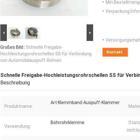
Min Bestellmeng
Verpackung Info
Versorgungsmater
Großes Bild :
Schnelle Freigabe-
Kontakt
Hochleistungsrohrschellen SS für Verbindung
von Automobilauspuff-Rohren
Schnelle Freigabe-Hochleistungsrohrschellen SS für Verb
Beschreibung
Art Klemmband-Auspuff-Klammer
Produktname:
Mater
Bohrrohrklemme
Stand
Verwendung:
nichts