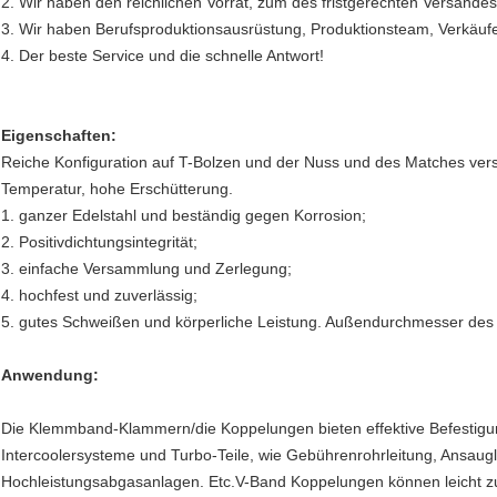
2. Wir haben den reichlichen Vorrat, zum des fristgerechten Versandes 
3. Wir haben Berufsproduktionsausrüstung, Produktionsteam, Verkäuf
4. Der beste Service und die schnelle Antwort!
Eigenschaften:
Reiche Konfiguration auf T-Bolzen und der Nuss und des Matches vers
Temperatur, hohe Erschütterung.
1. ganzer Edelstahl und beständig gegen Korrosion;
2. Positivdichtungsintegrität;
3. einfache Versammlung und Zerlegung;
4. hochfest und zuverlässig;
5. gutes Schweißen und körperliche Leistung. Außendurchmesser des
Anwendung:
Die Klemmband-Klammern/die Koppelungen bieten effektive Befestigu
Intercoolersysteme und Turbo-Teile, wie Gebührenrohrleitung, Ansaug
Hochleistungsabgasanlagen. Etc.V-Band Koppelungen können leicht