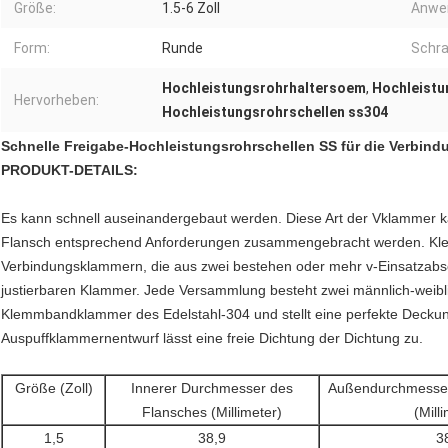
Größe:
1.5-6 Zoll
Anwe
Form:
Runde
Schra
Hochleistungsrohrhaltersoem
,
Hochleistu
Hervorheben:
Hochleistungsrohrschellen ss304
Schnelle Freigabe-Hochleistungsrohrschellen SS für die Verbin
PRODUKT-DETAILS:
Es kann schnell auseinandergebaut werden. Diese Art der Vklammer 
Flansch entsprechend Anforderungen zusammengebracht werden.
Kl
Verbindungsklammern, die aus zwei bestehen oder mehr v-Einsatzabsc
justierbaren Klammer. Jede Versammlung besteht zwei männlich-weibl
Klemmbandklammer des Edelstahl-304 und stellt eine perfekte Deckun
Auspuffklammernentwurf lässt eine freie Dichtung der Dichtung zu.
Größe (Zoll)
Innerer Durchmesser des
Außendurchmesser
Flansches (Millimeter)
(Mill
1,5
38,9
3