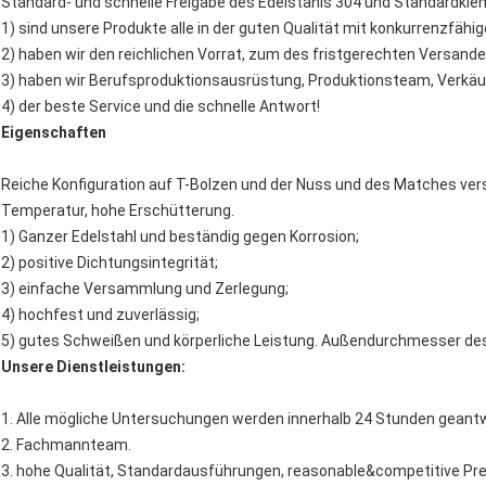
Standard- und schnelle Freigabe des Edelstahls 304 und Standard
1) sind unsere Produkte alle in der guten Qualität mit konkurrenzfähi
2) haben wir den reichlichen Vorrat, zum des fristgerechten Versande
3) haben wir Berufsproduktionsausrüstung, Produktionsteam, Verkäu
4) der beste Service und die schnelle Antwort!
Eigenschaften
Reiche Konfiguration auf T-Bolzen und der Nuss und des Matches ver
Temperatur, hohe Erschütterung.
1)
Ganzer Edelstahl und beständig gegen Korrosion;
2) positive Dichtungsintegrität;
3) einfache Versammlung und Zerlegung;
4) hochfest und zuverlässig;
5) gutes Schweißen und körperliche Leistung. Außendurchmesser de
Unsere Dienstleistungen:
1.
Alle mögliche Untersuchungen werden innerhalb 24 Stunden geantw
2. Fachmannteam.
3. hohe Qualität, Standardausführungen, reasonable&competitive Prei