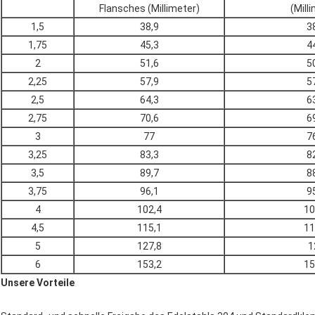
Flansches (Millimeter)
(Mill
1,5
38,9
3
1,75
45,3
4
2
51,6
5
2,25
57,9
5
2,5
64,3
6
2,75
70,6
6
3
77
7
3,25
83,3
8
3,5
89,7
8
3,75
96,1
9
4
102,4
10
4,5
115,1
11
5
127,8
1
6
153,2
15
Unsere Vorteile