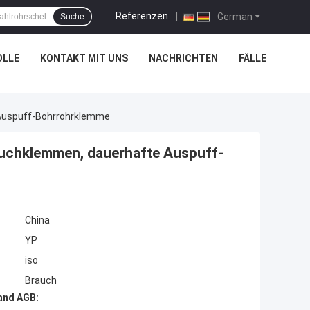
Referenzen
|
German
Suche
OLLE
KONTAKT MIT UNS
NACHRICHTEN
FÄLLE
 Auspuff-Bohrrohrklemme
auchklemmen, dauerhafte Auspuff-
China
YP
iso
Brauch
and AGB: