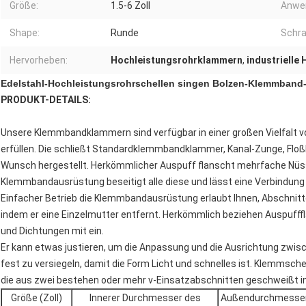
Größe:
1.5-6 Zoll
Anwe
Shape:
Runde
Schra
Hervorheben:
Hochleistungsrohrklammern
,
industrielle
Edelstahl-Hochleistungsrohrschellen singen Bolzen-Klemmban
PRODUKT-DETAILS:
Unsere Klemmbandklammern sind verfügbar in einer großen Vielfalt v
erfüllen. Die schließt Standardklemmbandklammer, Kanal-Zunge, Flo
Wunsch hergestellt. Herkömmlicher Auspuff flanscht mehrfache Nüs
Klemmbandausrüstung beseitigt alle diese und lässt eine Verbindung 
Einfacher Betrieb die Klemmbandausrüstung erlaubt Ihnen, Abschnitt
indem er eine Einzelmutter entfernt. Herkömmlich beziehen Auspuf
und Dichtungen mit ein.
Er kann etwas justieren, um die Anpassung und die Ausrichtung zwi
fest zu versiegeln, damit die Form Licht und schnelles ist. Klemmsc
die aus zwei bestehen oder mehr v-Einsatzabschnitten geschweißt in
Größe (Zoll)
Innerer Durchmesser des
Außendurchmesser