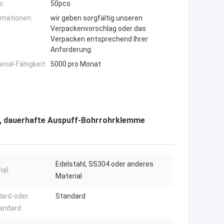
e:
50pcs
rmationen:
wir geben sorgfältig unseren
Verpackenvorschlag oder das
Verpacken entsprechend Ihrer
Anforderung.
ial-Fähigkeit:
5000 pro Monat
, dauerhafte Auspuff-Bohrrohrklemme
Edelstahl, SS304 oder anderes
ial:
Material
ard-oder
Standard
andard: