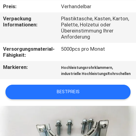
KONTAKT
Preis:
Verhandelbar
MIT
Verpackung
Plastiktasche, Kasten, Karton,
UNS
Informationen:
Palette, Holzetui oder
Übereinstimmung Ihrer
Anforderung
NACHRICHTEN
Versorgungsmaterial-
5000pcs pro Monat
Fähigkeit:
FÄLLE
Markieren:
,
Hochleistungsrohrklammern
industrielle HochleistungsRohrschellen
SITEMAP
BESTPREIS
PRIVACY
POLICY