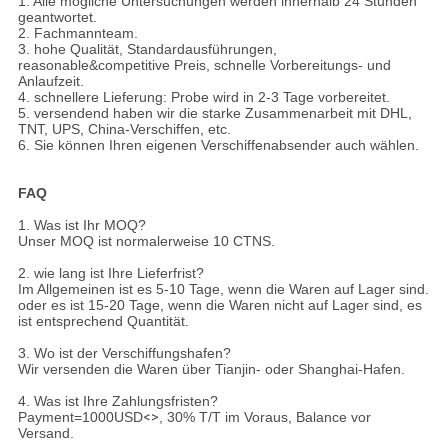
1. Alle mögliche Untersuchungen werden innerhalb 24 Stunden
geantwortet.
2. Fachmannteam.
3. hohe Qualität, Standardausführungen,
reasonable&competitive Preis, schnelle Vorbereitungs- und
Anlaufzeit.
4. schnellere Lieferung: Probe wird in 2-3 Tage vorbereitet.
5. versendend haben wir die starke Zusammenarbeit mit DHL,
TNT, UPS, China-Verschiffen, etc.
6. Sie können Ihren eigenen Verschiffenabsender auch wählen.
FAQ
1. Was ist Ihr MOQ?
Unser MOQ ist normalerweise 10 CTNS.
2. wie lang ist Ihre Lieferfrist?
Im Allgemeinen ist es 5-10 Tage, wenn die Waren auf Lager sind.
oder es ist 15-20 Tage, wenn die Waren nicht auf Lager sind, es
ist entsprechend Quantität.
3. Wo ist der Verschiffungshafen?
Wir versenden die Waren über Tianjin- oder Shanghai-Hafen.
4. Was ist Ihre Zahlungsfristen?
Payment=1000USD
<>
, 30% T/T im Voraus, Balance vor
Versand.