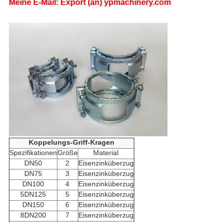
Meine E-Mail: Export (an) ypmachinery.com
Koppelungs-Griff-Kragen
Spezifikationen
Größe
Material
DN50
2
Eisenzinküberzug
DN75
3
Eisenzinküberzug
DN100
4
Eisenzinküberzug
5DN125
5
Eisenzinküberzug
DN150
6
Eisenzinküberzug
8DN200
7
Eisenzinküberzug