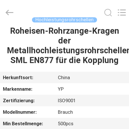
WOODOO
TRADE
CO.,LTD.
All
Rights
Hochleistungsrohrschellen
Reserved.
Roheisen-Rohrzange-Kragen
HEIM
der
PRODUKTE
Metallhochleistungsrohrschelle
SML EN877 für die Kopplung
ÜBER
UNS
Herkunftsort:
China
Markenname:
YP
WERKSBESICHTIGUNG
Zertifizierung:
ISO9001
QUALITÄTSKONTROLLE
Modellnummer:
Brauch
Min Bestellmenge:
500pcs