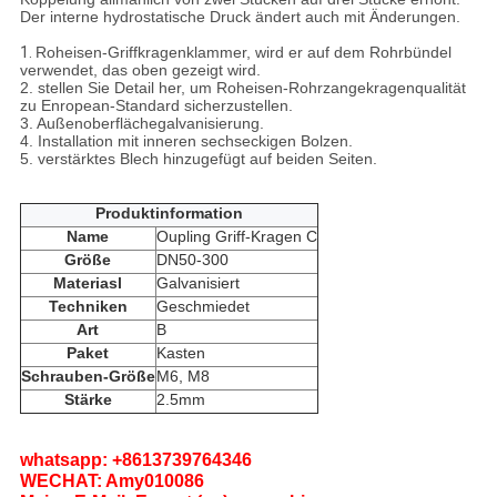
Der interne hydrostatische Druck ändert auch mit Änderungen.
1.
Roheisen-Griffkragenklammer, wird er auf dem Rohrbündel
verwendet, das oben gezeigt wird.
2. stellen Sie Detail her, um Roheisen-Rohrzangekragenqualität
zu Enropean-Standard sicherzustellen.
3. Außenoberflächegalvanisierung.
4. Installation mit inneren sechseckigen Bolzen.
5. verstärktes Blech hinzugefügt auf beiden Seiten.
Produktinformation
Name
Oupling Griff-Kragen C
Größe
DN50-300
Materiasl
Galvanisiert
Techniken
Geschmiedet
Art
B
Paket
Kasten
Schrauben-Größe
M6, M8
Stärke
2.5mm
whatsapp: +8613739764346
WECHAT: Amy010086