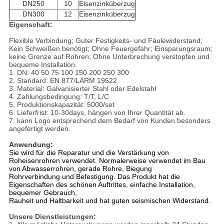
DN250
10
Eisenzinküberzug
DN300
12
Eisenzinküberzug
Eigenschaft:
Flexible Verbindung; Guter Festigkeits- und Fäulewiderstand;
Kein Schweißen benötigt; Ohne Feuergefahr; Einsparungsraum;
keine Grenze auf Rohren; Ohne Unterbrechung verstopfen und
bequeme Installation.
1. DN: 40 50 75 100 150 200 250 300
2. Standard: EN 877/LÄRM 19522
3. Material: Galvanisierter Stahl oder Edelstahl
4. Zahlungsbedingung: T/T, L/C
5. Produktionskapazität: 5000/set
6. Lieferfrist: 10-30days, hängen von Ihrer Quantität ab.
7. kann Logo entsprechend dem Bedarf von Kunden besonders
angefertigt werden.
Anwendung:
Sie wird für die Reparatur und die Verstärkung von
Roheisenrohren verwendet. Normalerweise verwendet im Bau
von Abwasserrohren, gerade Rohre, Biegung
Rohrverbindung und Befestigung. Das Produkt hat die
Eigenschaften des schönen Auftrittes, einfache Installation,
bequemer Gebrauch,
Rauheit und Haltbarkeit und hat guten seismischen Widerstand.
Unsere Dienstleistungen: