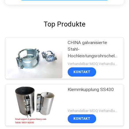
Top Produkte
CHINA galvanisierte
Stahl-
Hochleistungsrohrschellen
DN100 SML Kombi Kralle
Verhandelbar MOQ:Verhandlung
KONTAKT
Klemmkupplung SS430
Verhandelbar MOQ:Verhandlung
KONTAKT