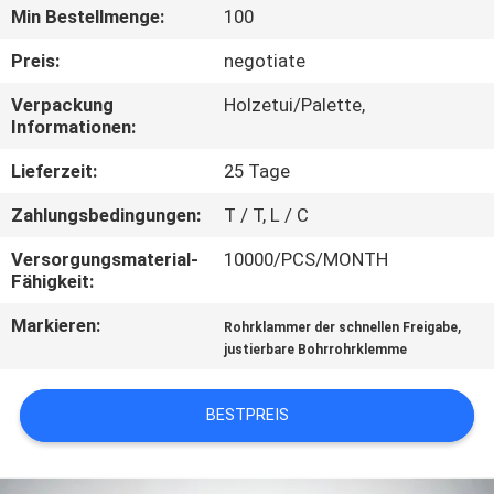
KONTAKT
Min Bestellmenge:
100
MIT
Preis:
negotiate
UNS
Verpackung
Holzetui/Palette,
Informationen:
NACHRICHTEN
Lieferzeit:
25 Tage
Zahlungsbedingungen:
T / T, L / C
FÄLLE
Versorgungsmaterial-
10000/PCS/MONTH
Fähigkeit:
SITEMAP
Markieren:
,
Rohrklammer der schnellen Freigabe
justierbare Bohrrohrklemme
PRIVACY
POLICY
BESTPREIS