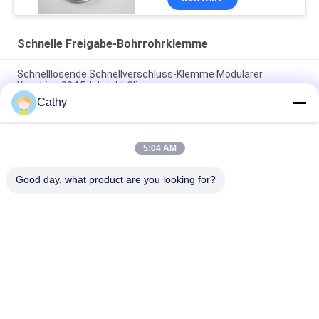
Schnelle Freigabe-Bohrrohrklemme
Schnelllösende Schnellverschluss-Klemme Modularer
Kanalring 304 Edelstahl-Clips
Cathy
SUS304 Schnellentladungsrohrklemmen Schnellverschluss-
Ring-Ring-Ring-Klemmen
5:04 AM
Schnellverschluss-Rohrschelle Schnellverschluss-Kanal
Edelstahl 304 Clips Hebelverschluss-Ringklemme
Good day, what product are you looking for?
Beliebte Kategorien
Alle
Galvanisierte 
Hochleistungsrohrschellen
Bohrrohrklemme
Schnelle Freigabe-
Staub-
Bohrrohrklemme
Entnahmeleitung