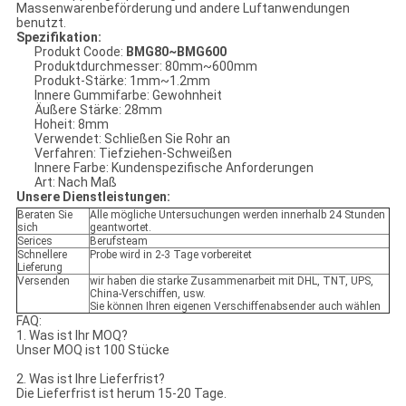
Massenwarenbeförderung und andere Luftanwendungen
benutzt.
Spezifikation:
Produkt Coode:
BMG80~BMG600
Produktdurchmesser: 80mm~600mm
Produkt-Stärke: 1mm~1.2mm
Innere Gummifarbe: Gewohnheit
Äußere Stärke: 28mm
Hoheit: 8mm
Verwendet: Schließen Sie Rohr an
Verfahren: Tiefziehen-Schweißen
Innere Farbe: Kundenspezifische Anforderungen
Art: Nach Maß
Unsere Dienstleistungen:
Beraten Sie
Alle mögliche Untersuchungen werden innerhalb 24 Stunden
sich
geantwortet.
Serices
Berufsteam
Schnellere
Probe wird in 2-3 Tage vorbereitet
Lieferung
Versenden
wir haben die starke Zusammenarbeit mit DHL, TNT, UPS,
China-Verschiffen, usw.
Sie können Ihren eigenen Verschiffenabsender auch wählen
FAQ:
1. Was ist Ihr MOQ?
Unser MOQ ist 100 Stücke
2. Was ist Ihre Lieferfrist?
Die Lieferfrist ist herum 15-20 Tage.