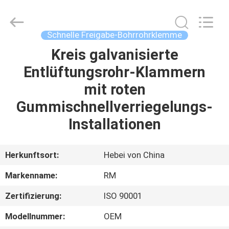
WOODOO
TRADE
CO.,LTD.
All
Rights
Schnelle Freigabe-Bohrrohrklemme
Reserved.
Kreis galvanisierte
HEIM
Entlüftungsrohr-Klammern
PRODUKTE
mit roten
Gummischnellverriegelungs-
ÜBER
Installationen
UNS
Herkunftsort:
Hebei von China
WERKSBESICHTIGUNG
Markenname:
RM
Zertifizierung:
ISO 90001
QUALITÄTSKONTROLLE
Modellnummer:
OEM