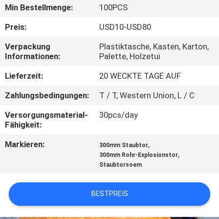
KONTAKT
Min Bestellmenge:
100PCS
MIT
Preis:
USD10-USD80
UNS
Verpackung
Plastiktasche, Kasten, Karton,
Informationen:
Palette, Holzetui
NACHRICHTEN
Lieferzeit:
20 WECKTE TAGE AUF
Zahlungsbedingungen:
T / T, Western Union, L / C
FÄLLE
Versorgungsmaterial-
30pcs/day
Fähigkeit:
SITEMAP
Markieren:
,
300mm Staubtor
,
300mm Rohr-Explosionstor
PRIVACY
Staubtorsoem
POLICY
BESTPREIS