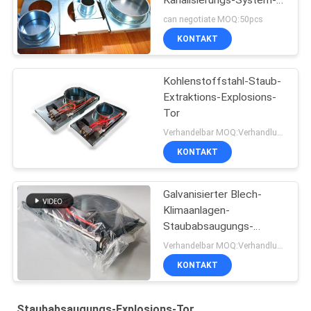
Kanalisierungs-System-
300mm
can negotiate MOQ:50pcs
KONTAKT
Kohlenstoffstahl-Staub-
Extraktions-Explosions-
Tor
Verhandelbar MOQ:Verhandlung
KONTAKT
Galvanisierter Blech-
Klimaanlagen-
Staubabsaugungs-
Explosions-Flugsteig
Verhandelbar MOQ:Verhandlung
80mm-300mm
KONTAKT
Staubabsaugungs-Explosions-Tor