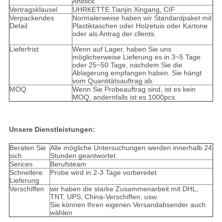
Anblick
Vertragsklausel
UHRKETTE Tianjin Xingang, CIF
Verpackendes
Normalerweise haben wir Standardpaket mit
Detail
Plastiktaschen oder Holzetuis oder Kartone
oder als Antrag der cllents.
Lieferfrist
Wenn auf Lager, haben Sie uns
möglicherweise Lieferung es in 3~5 Tage
oder 25~50 Tage, nachdem Sie die
Ablagerung empfangen haben. Sie hängt
vom Quantitätsauftrag ab.
MOQ
Wenn Sie Probeauftrag sind, ist es kein
MOQ, andernfalls ist es 1000pcs.
Unsere Dienstleistungen:
Beraten Sie
Alle mögliche Untersuchungen werden innerhalb 24
sich
Stunden geantwortet.
Serices
Berufsteam
Schnellere
Probe wird in 2-3 Tage vorbereitet
Lieferung
Verschiffen
wir haben die starke Zusammenarbeit mit DHL,
TNT, UPS, China-Verschiffen, usw.
Sie können Ihren eigenen Versandabsender auch
wählen