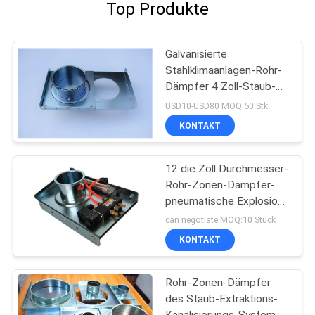
Top Produkte
Galvanisierte
Stahlklimaanlagen-Rohr-
Dämpfer 4 Zoll-Staub-
Kollektor-Explosions-Tor
USD10-USD80 MOQ:50 Stk.
KONTAKT
12 die Zoll Durchmesser-
Rohr-Zonen-Dämpfer-
pneumatische Explosion
versieht Hvac-Zonen-
can negotiate MOQ:10 Stück
Dämpfer mit einem
KONTAKT
Gatter
Rohr-Zonen-Dämpfer
des Staub-Extraktions-