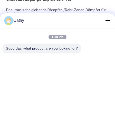
Pneumatische gleitende Dämpfer-/Rohr-Zonen-Dämpfer für
Staubabsaugung
Cathy
Kreis galvanisiertes Stahlrohr-Zonen-Dämpfer-
pneumatisches Explosions-Tor für Lüftungsanlage
1:38 PM
Entstaubungssystem 80mm Hvac-Rohr-Zonen-Dämpfer-
pneumatischer gleitender Dämpfer
Good day, what product are you looking for?
Beliebte Kategorien
Alle
Galvanisierte 
Hochleistungsrohrschellen
Bohrrohrklemme
Schnelle Freigabe-
Staub-
Bohrrohrklemme
Entnahmeleitung
Staubabsaugungs-
Rohr-Zonen-
Explosions-Tor
Dämpfer