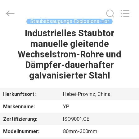
WOODOO
TRADE
CO.,LTD.
All
Rights
Staubabsaugungs-Explosions-Tor
Reserved.
Industrielles Staubtor
HEIM
manuelle gleitende
PRODUKTE
Wechselstrom-Rohre und
Dämpfer-dauerhafter
ÜBER
galvanisierter Stahl
UNS
Herkunftsort:
Hebei-Provinz, China
WERKSBESICHTIGUNG
Markenname:
YP
Zertifizierung:
ISO9001,CE
QUALITÄTSKONTROLLE
Modellnummer:
80mm-300mm