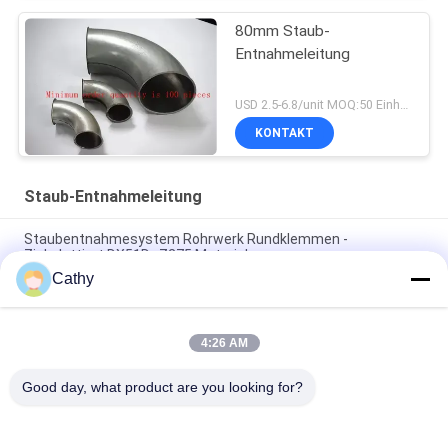
80mm Staub-
Entnahmeleitung
USD 2.5-6.8/unit MOQ:50 Einheiten
KONTAKT
Staub-Entnahmeleitung
Staubentnahmesystem Rohrwerk Rundklemmen -
Zinkplattiert DX51D+Z275 Material
Cathy
Galvanisierte Runde Kegel Top Schornsteinkappe mit
Bildschirm Kamin Abgaskappe anpassen
4:26 AM
Verzinkte Platten Staubentnahme Rohr Staubentnahme
Prozess Lüftung Flankenkanäle
Good day, what product are you looking for?
Beliebte Kategorien
Alle