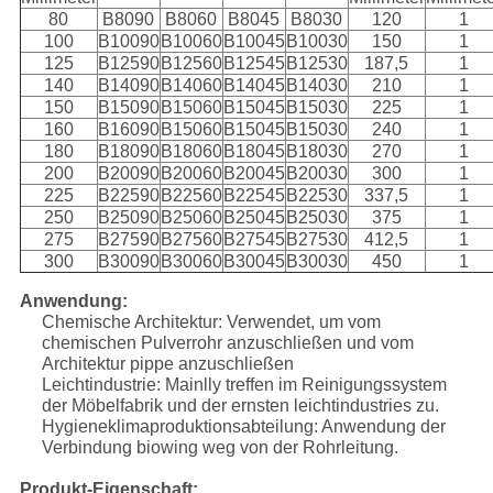
80
B8090
B8060
B8045
B8030
120
1
100
B10090
B10060
B10045
B10030
150
1
125
B12590
B12560
B12545
B12530
187,5
1
140
B14090
B14060
B14045
B14030
210
1
150
B15090
B15060
B15045
B15030
225
1
160
B16090
B15060
B15045
B15030
240
1
180
B18090
B18060
B18045
B18030
270
1
200
B20090
B20060
B20045
B20030
300
1
225
B22590
B22560
B22545
B22530
337,5
1
250
B25090
B25060
B25045
B25030
375
1
275
B27590
B27560
B27545
B27530
412,5
1
300
B30090
B30060
B30045
B30030
450
1
Anwendung:
Chemische Architektur: Verwendet, um vom
chemischen Pulverrohr anzuschließen und vom
Architektur pippe anzuschließen
Leichtindustrie: Mainlly treffen im Reinigungssystem
der Möbelfabrik und der ernsten leichtindustries zu.
Hygieneklimaproduktionsabteilung: Anwendung der
Verbindung biowing weg von der Rohrleitung.
Produkt-Eigenschaft: