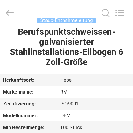
WOODOO
TRADE
CO.,LTD.
All
Rights
Staub-Entnahmeleitung
Reserved.
Berufspunktschweissen-
HEIM
galvanisierter
PRODUKTE
Stahlinstallations-Ellbogen 6
Zoll-Größe
ÜBER
UNS
Herkunftsort:
Hebei
Markenname:
RM
WERKSBESICHTIGUNG
Zertifizierung:
ISO9001
QUALITÄTSKONTROLLE
Modellnummer:
OEM
Min Bestellmenge:
100 Stück