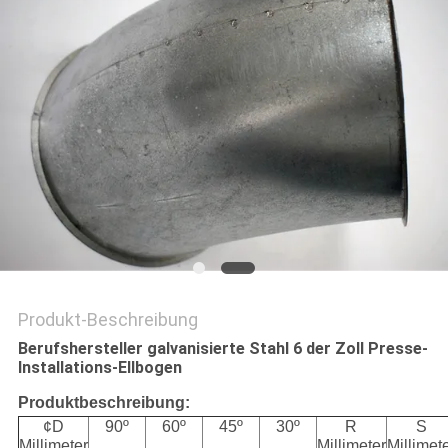
Produkt-Beschreibung
Berufshersteller galvanisierte Stahl 6 der Zoll Presse-
Installations-Ellbogen
Produktbeschreibung:
¢D
90º
60º
45º
30º
R
S
Millimeter
Millimeter
Millimet