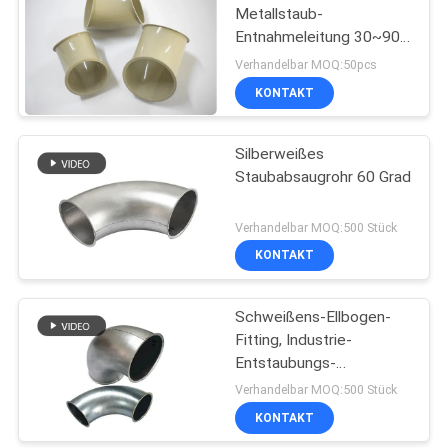
Metallstaub-
Entnahmeleitung 30~90
Grad in der Staub-
Verhandelbar MOQ:50pcs
Chemikalien-Architektur
KONTAKT
Silberweißes
Staubabsaugrohr 60 Grad
Verhandelbar MOQ:500 Stück
KONTAKT
Schweißens-Ellbogen-
Fitting, Industrie-
Entstaubungs-
Metallstaubabsaugungs-
Verhandelbar MOQ:500 Stück
Rohr
KONTAKT