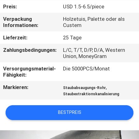
KONTAKT
Preis:
USD 1.5-6.5/piece
MIT
Verpackung
Holzetuis, Palette oder als
UNS
Informationen:
Custem
Lieferzeit:
25 Tage
NACHRICHTEN
Zahlungsbedingungen:
L/C, T/T, D/P, D/A, Western
Union, MoneyGram
FÄLLE
Versorgungsmaterial-
Die 5000PCS/Monat
Fähigkeit:
SITEMAP
Markieren:
,
Staubabsaugungs-Rohr
Staubextraktionskanalisierung
PRIVACY
POLICY
BESTPREIS