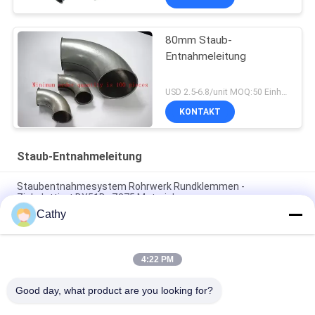
80mm Staub-
Entnahmeleitung
USD 2.5-6.8/unit MOQ:50 Einheiten
KONTAKT
Staub-Entnahmeleitung
Staubentnahmesystem Rohrwerk Rundklemmen -
Zinkplattiert DX51D+Z275 Material
Cathy
Galvanisierte Runde Kegel Top Schornsteinkappe mit
Bildschirm Kamin Abgaskappe anpassen
4:22 PM
Verzinkte Platten Staubentnahme Rohr Staubentnahme
Prozess Lüftung Flankenkanäle
Good day, what product are you looking for?