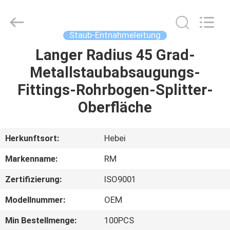
WOODOO
TRADE
CO.,LTD.
All
Rights
Staub-Entnahmeleitung
Reserved.
Langer Radius 45 Grad-
HEIM
Metallstaubabsaugungs-
PRODUKTE
Fittings-Rohrbogen-Splitter-
Oberfläche
ÜBER
UNS
Herkunftsort:
Hebei
Markenname:
RM
WERKSBESICHTIGUNG
Zertifizierung:
ISO9001
QUALITÄTSKONTROLLE
Modellnummer:
OEM
Min Bestellmenge:
100PCS