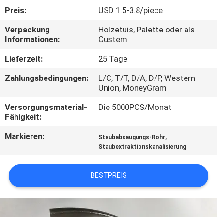
KONTAKT
Preis:
USD 1.5-3.8/piece
MIT
Verpackung
Holzetuis, Palette oder als
UNS
Informationen:
Custem
Lieferzeit:
25 Tage
NACHRICHTEN
Zahlungsbedingungen:
L/C, T/T, D/A, D/P, Western
Union, MoneyGram
FÄLLE
Versorgungsmaterial-
Die 5000PCS/Monat
Fähigkeit:
SITEMAP
Markieren:
,
Staubabsaugungs-Rohr
Staubextraktionskanalisierung
PRIVACY
POLICY
BESTPREIS