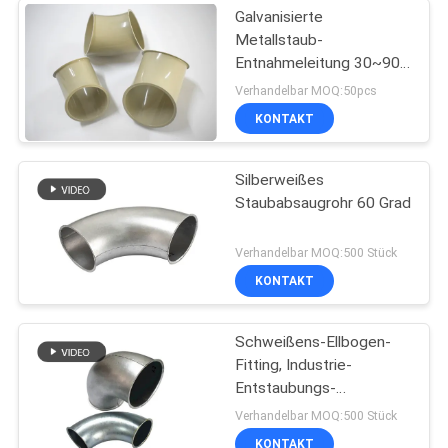
Galvanisierte
Metallstaub-
Entnahmeleitung 30~90
Grad in der Staub-
Verhandelbar MOQ:50pcs
Chemikalien-Architektur
KONTAKT
Silberweißes
Staubabsaugrohr 60 Grad
Verhandelbar MOQ:500 Stück
KONTAKT
Schweißens-Ellbogen-
Fitting, Industrie-
Entstaubungs-
Metallstaubabsaugungs-
Verhandelbar MOQ:500 Stück
Rohr
KONTAKT