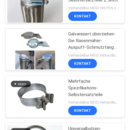
Selbstersatzteile 2.5inch
Verhandelbar MOQ:100 PCS oder Verhandlung
KONTAKT
Galvanisiert überziehen
Sie Rasenmäher-
Auspuff-Schmutzfänger
1.0INCH - 8.0INCH
Verhandelbar MOQ:Verhandlung
KONTAKT
Mehrfache
Spezifikations-
Selbstersatzteile
Verhandelbar MOQ:Verhandlung
KONTAKT
Universalbolzen-