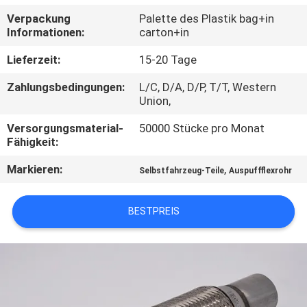
KONTAKT
Verpackung
Palette des Plastik bag+in
MIT
Informationen:
carton+in
UNS
Lieferzeit:
15-20 Tage
Zahlungsbedingungen:
L/C, D/A, D/P, T/T, Western
NACHRICHTEN
Union,
Versorgungsmaterial-
50000 Stücke pro Monat
FÄLLE
Fähigkeit:
Markieren:
,
Selbstfahrzeug-Teile
Auspuffflexrohr
SITEMAP
BESTPREIS
PRIVACY
POLICY