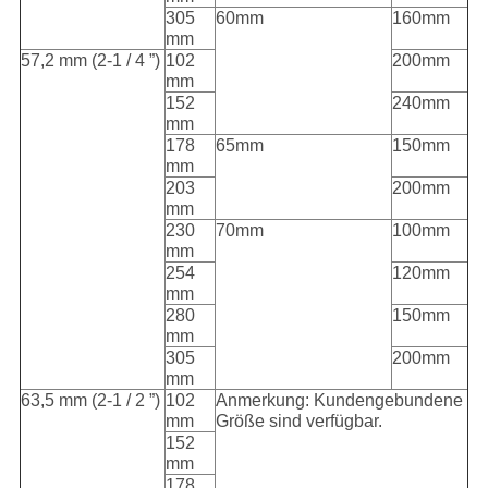
305
60mm
160mm
mm
57,2 mm (2-1 / 4 ”)
102
200mm
mm
152
240mm
mm
178
65mm
150mm
mm
203
200mm
mm
230
70mm
100mm
mm
254
120mm
mm
280
150mm
mm
305
200mm
mm
63,5 mm (2-1 / 2 ”)
102
Anmerkung: Kundengebundene
mm
Größe sind verfügbar.
152
mm
178