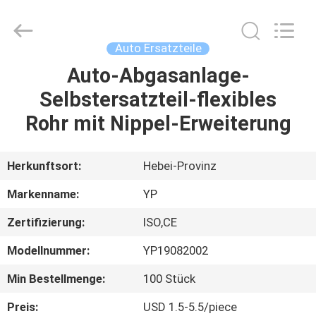
WOODOO
TRADE
CO.,LTD.
All
Rights
Auto Ersatzteile
Reserved.
Auto-Abgasanlage-
HEIM
Selbstersatzteil-flexibles
PRODUKTE
Rohr mit Nippel-Erweiterung
ÜBER
Herkunftsort:
Hebei-Provinz
UNS
Markenname:
YP
Zertifizierung:
ISO,CE
WERKSBESICHTIGUNG
Modellnummer:
YP19082002
QUALITÄTSKONTROLLE
Min Bestellmenge:
100 Stück
Preis:
USD 1.5-5.5/piece