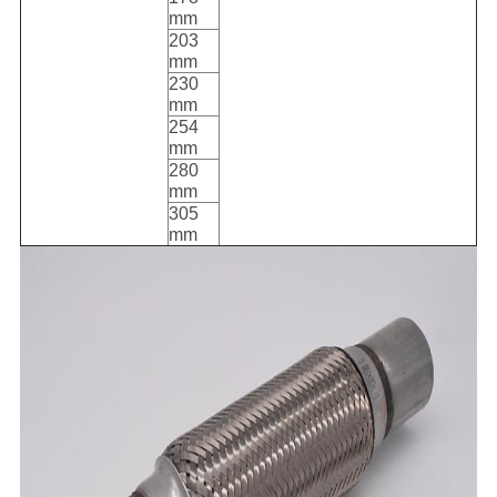
mm
203
mm
230
mm
254
mm
280
mm
305
mm