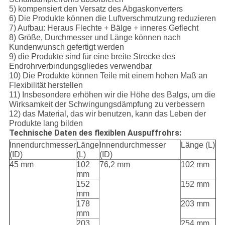
5) kompensiert den Versatz des Abgaskonverters
6) Die Produkte können die Luftverschmutzung reduzieren
7) Aufbau: Heraus Flechte + Bälge + inneres Geflecht
8) Größe, Durchmesser und Länge können nach
Kundenwunsch gefertigt werden
9) die Produkte sind für eine breite Strecke des
Endrohrverbindungsgliedes verwendbar
10) Die Produkte können Teile mit einem hohen Maß an
Flexibilität herstellen
11) Insbesondere erhöhen wir die Höhe des Balgs, um die
Wirksamkeit der Schwingungsdämpfung zu verbessern
12) das Material, das wir benutzen, kann das Leben der
Produkte lang bilden
Technische Daten des flexiblen Auspuffrohrs:
Innendurchmesser
Länge
Innendurchmesser
Länge (L)
(ID)
(L)
(ID)
45 mm
102
76,2 mm
102 mm
mm
152
152 mm
mm
178
203 mm
mm
203
254 mm