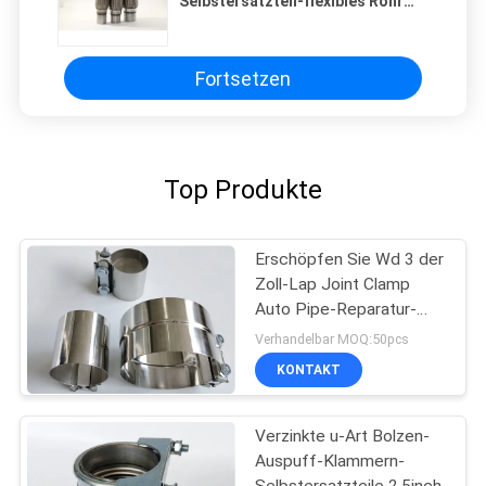
Selbstersatzteil-flexibles Rohr
mit Nippel-Erweiterung
Fortsetzen
Top Produkte
Erschöpfen Sie Wd 3 der
Zoll-Lap Joint Clamp
Auto Pipe-Reparatur-
Ersatzteil-Edelstahl
Verhandelbar MOQ:50pcs
KONTAKT
Verzinkte u-Art Bolzen-
Auspuff-Klammern-