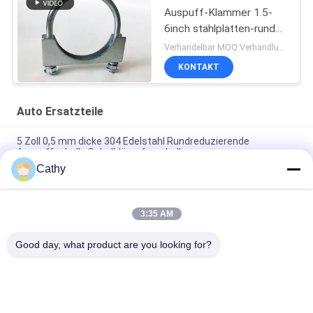
Auspuff-Klammer 1.5-
6inch stahlplatten-runde
Rod M10 U
Verhandelbar MOQ:Verhandlung
KONTAKT
Auto Ersatzteile
5 Zoll 0,5 mm dicke 304 Edelstahl Rundreduzierende
Auspuffschelle Schalldämpferschelle
Cathy
Verzinkte Stahlleichte Elektro-Schalldämpfer U-Typ M8 M10
Schraubklammern
3:35 AM
Verzinkte Stahl-Auto-Ersatzteile 2,5" U-Bolt-Klammer für
Rohrklammer
Good day, what product are you looking for?
Beliebte Kategorien
Alle
Galvanisierte 