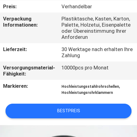
KONTAKT
Preis:
Verhandelbar
MIT
Verpackung
Plastiktasche, Kasten, Karton,
UNS
Informationen:
Palette, Holzetui, Eisenpalette
oder Übereinstimmung Ihrer
Anforderun
NACHRICHTEN
Lieferzeit:
30 Werktage nach erhalten Ihre
Zahlung
FÄLLE
Versorgungsmaterial-
10000pcs pro Monat
Fähigkeit:
SITEMAP
Markieren:
,
Hochleistungsstahlrohrschellen
Hochleistungsrohrklammern
PRIVACY
POLICY
BESTPREIS