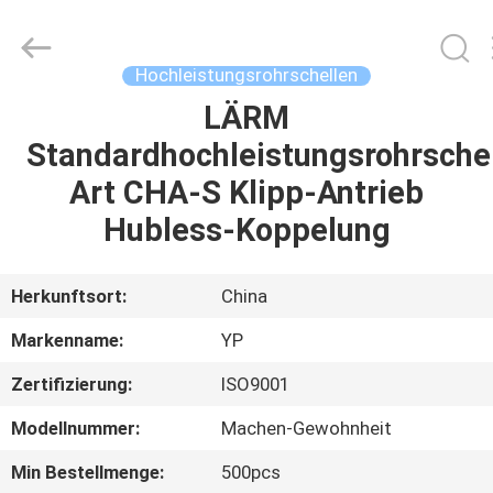
WOODOO
TRADE
CO.,LTD.
All
Rights
Hochleistungsrohrschellen
Reserved.
LÄRM
HEIM
Standardhochleistungsrohrsche
PRODUKTE
Art CHA-S Klipp-Antrieb
Hubless-Koppelung
ÜBER
UNS
Herkunftsort:
China
Markenname:
YP
WERKSBESICHTIGUNG
Zertifizierung:
ISO9001
QUALITÄTSKONTROLLE
Modellnummer:
Machen-Gewohnheit
Min Bestellmenge:
500pcs