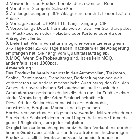
3.
Verwendet: das Produkt benutzt durch Connect Rohr
4.
Verfahren: Stempeln-Schweißen
5.
Zahlungsbedingung: 30% Ablagerung durch T/T oder L/C am
Anblick
6.
Vertragsklausel: UHRKETTE Tianjin Xingang, CIF
7.
Verpackungs-Detail: Normalerweise haben wir Standardpaket
mit Plastiktaschen oder Holzetuis oder Kartone oder da der
Antrag der cllents.
8.
Lieferfrist: Wenn Vorrat uns möglicherweise Lieferung es in
3~5 Tage oder 25~50 Tage haben, nachdem er die Ablagerung
empfangen hat. Sie hängt vom Quantitätsauftrag ab.
9.
MOQ: Wenn Sie Probeauftrag sind, ist es kein MOQ,
andernfalls ist es 1000pcs.
Anwendung:
Das Produkt ist herein benutzt in den Automobilen, Traktoren,
Schiffe, Benzinmotor, Dieselmotor, Berieselungsanlage weit
verbreitetes und andere mechanische Ausrüstung des Öls, des
Gases, der hydraulischen Schlauchschnittstelle sowie der
Gebäudeabwasserkanalschnittstelle, des etc., ist Zusätze einer
starke Verbindung aller Arten Schlauchschnittstelle.
Diese Art der Schlauchklemme ist in den Automobil-,
industriellen, Bergbau, Marine- und allgemeinen
Hardwareanwendungen allgemein verwendet. Mit verschiedener
Strecke der Schlauchklemmen auf Lager, hat unsere Firma die
guten Fähigkeiten, zum jeder möglicher
Dringlichkeitsuntersuchung instandzuhalten. Verkaufend durch in
hohem Grade ausgebildete Handelsvertreter mit hochwertigen
Produkten, stellt Entwurfstechniksachkenntnis, freundlicher