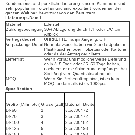
Kundendienst und pünktliche Lieferung, unsere Klammern sind
sehr populär im Porzellan und sind exportiert worden auf der
ganzen Welt her, bevorzugt von den Benutzern.
Lieferungs-Detail:
Material
Edelstahl
Zahlungsbedingung
30% Ablagerung durch T/T oder L/C am
Anblick
Vertragsklausel
UHRKETTE Tianjin Xingang, CIF
Verpackungs-Detail
Normalerweise haben wir Standardpaket mit
Plastiktaschen oder Holzetuis oder Kartone
oder da der Antrag der cllents.
Lieferfrist
Wenn Vorrat uns möglicherweise Lieferung
es in 3~5 Tage oder 25~50 Tage haben,
nachdem er die Ablagerung empfangen hat.
Sie hängt vom Quantitätsauftrag ab.
MOQ
Wenn Sie Probeauftrag sind, ist es kein
MOQ, andernfalls ist es 1000pcs.
Spezifikation:
Größe (Millimeter)
Größe (Zoll)
Material
Breite
DN50
2
steel/304
72
DN70
3
Steel/304
72
DN100
4
Steel/304
82
DN125
5
Steel/304
93
DN150
6
Steel/304
93