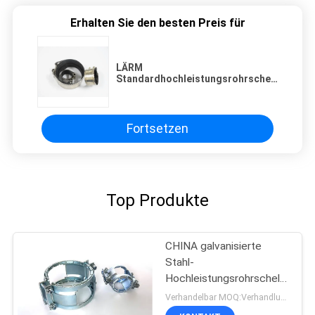
Erhalten Sie den besten Preis für
LÄRM
Standardhochleistungsrohrschellen-
Art CHA-S Klipp-Antrieb Hubless-
Koppelung
Fortsetzen
Top Produkte
CHINA galvanisierte
Stahl-
Hochleistungsrohrschellen
DN100 SML Kombi Kralle
Verhandelbar MOQ:Verhandlung