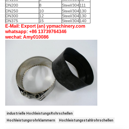
DN200
8
Steel/304
111
DN250
10
Steel/304
130
DN300
12
Steel/304
130
DN375
15
Steel/304
140
E-Mail: Export (an) ypmachinery.com
whatsapp: +86 13739764346
wechat: Amy010086
industrielle HochleistungsRohrschellen
Hochleistungsrohrklammern
Hochleistungsstahlrohrschellen