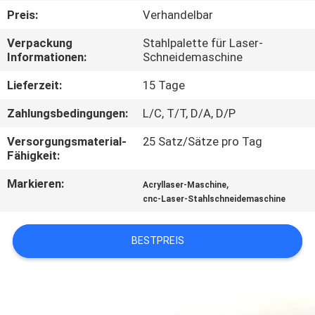
KONTAKT
Preis:
Verhandelbar
MIT
Verpackung
Stahlpalette für Laser-
UNS
Informationen:
Schneidemaschine
Lieferzeit:
15 Tage
NACHRICHTEN
Zahlungsbedingungen:
L/C, T/T, D/A, D/P
FÄLLE
Versorgungsmaterial-
25 Satz/Sätze pro Tag
Fähigkeit:
Markieren:
,
SITEMAP
Acryllaser-Maschine
cnc-Laser-Stahlschneidemaschine
PRIVACY
BESTPREIS
POLICY