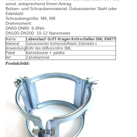
sonst, entsprechend Ihrem Antrag.
Bolzen- und Schraubenmaterial: Galvanisierter Stahl oder
Edelstahl
Schraubengröße: M6, M8
Drehmoment:
DN50-DN80: 6-8Nm
DN100-DN200: 10-12 Nanometer
Name
Lebenslauf-Griff-Kragen Rohrschellen SML EN877
Material
Galvanisierter Kohlenstoffstahl, Edelstahl
c
Anwendung
Rohr des Abflussrohrs SML
Paket
Kartonkasten + -palette
Art
Zahnklammer
Produktbild: