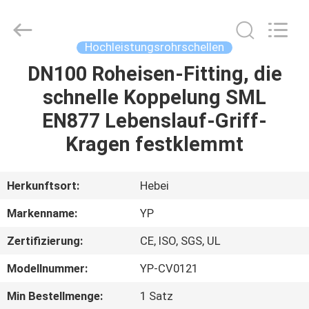
WOODOO
TRADE
CO.,LTD.
All
Rights
Hochleistungsrohrschellen
Reserved.
DN100 Roheisen-Fitting, die
HEIM
schnelle Koppelung SML
PRODUKTE
EN877 Lebenslauf-Griff-
Kragen festklemmt
ÜBER
UNS
Herkunftsort:
Hebei
Markenname:
YP
WERKSBESICHTIGUNG
Zertifizierung:
CE, ISO, SGS, UL
QUALITÄTSKONTROLLE
Modellnummer:
YP-CV0121
Min Bestellmenge:
1 Satz