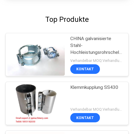
Top Produkte
CHINA galvanisierte
Stahl-
Hochleistungsrohrschellen
DN100 SML Kombi Kralle
Verhandelbar MOQ:Verhandlung
KONTAKT
Klemmkupplung SS430
Verhandelbar MOQ:Verhandlung
KONTAKT