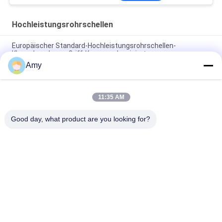
Hochleistungsrohrschellen
Europäischer Standard-Hochleistungsrohrschellen-
Klauenkupplungs-Griff-Kragen galvanisiert
Amy
DN100 Roheisen-Rohr Combi-Griff-Kragen-
Hochleistungsrohrschellen greifen Kragenklammer
11:35 AM
Galvanisierte Hochleistungsrohrschellen, die Griff-Kragen-
Roheisen-Rohr Combi-Griff-Kragen verbinden
Good day, what product are you looking for?
Beliebte Kategorien
Alle
Galvanisierte 
Hochleistungsrohrschellen
Bohrrohrklemme
Schnelle Freigabe-
Staub-
Bohrrohrklemme
Entnahmeleitung