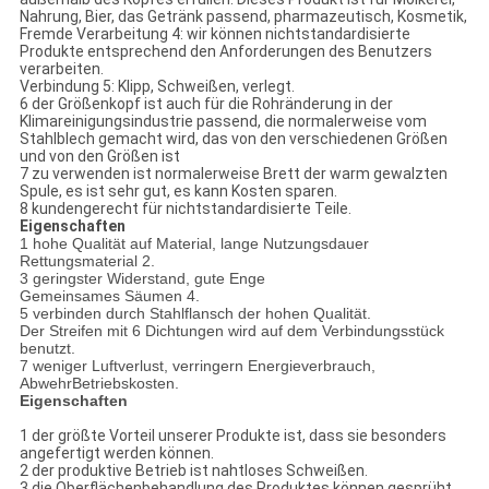
Nahrung, Bier, das Getränk passend, pharmazeutisch, Kosmetik,
Fremde Verarbeitung 4: wir können nichtstandardisierte
Produkte entsprechend den Anforderungen des Benutzers
verarbeiten.
Verbindung 5: Klipp, Schweißen, verlegt.
6 der Größenkopf ist auch für die Rohränderung in der
Klimareinigungsindustrie passend, die normalerweise vom
Stahlblech gemacht wird, das von den verschiedenen Größen
und von den Größen ist
7 zu verwenden ist normalerweise Brett der warm gewalzten
Spule, es ist sehr gut, es kann Kosten sparen.
8 kundengerecht für nichtstandardisierte Teile.
Eigenschaften
1 hohe Qualität auf Material, lange Nutzungsdauer
Rettungsmaterial 2.
3 geringster Widerstand, gute Enge
Gemeinsames Säumen 4.
5 verbinden durch Stahlflansch der hohen Qualität.
Der Streifen mit 6 Dichtungen wird auf dem Verbindungsstück
benutzt.
7 weniger Luftverlust, verringern Energieverbrauch,
AbwehrBetriebskosten.
Eigenschaften
1 der größte Vorteil unserer Produkte ist, dass sie besonders
angefertigt werden können.
2 der produktive Betrieb ist nahtloses Schweißen.
3 die Oberflächenbehandlung des Produktes können gesprüht