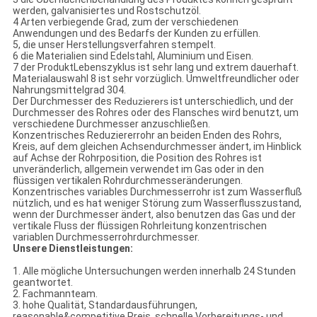
werden, galvanisiertes und Rostschutzöl.
4 Arten verbiegende Grad, zum der verschiedenen
Anwendungen und des Bedarfs der Kunden zu erfüllen.
5, die unser Herstellungsverfahren stempelt.
6 die Materialien sind Edelstahl, Aluminium und Eisen.
7 der ProduktLebenszyklus ist sehr lang und extrem dauerhaft.
Materialauswahl 8 ist sehr vorzüglich. Umweltfreundlicher oder
Nahrungsmittelgrad 304.
Der Durchmesser des
Reduzierers
ist unterschiedlich, und der
Durchmesser des Rohres oder des Flansches wird benutzt, um
verschiedene Durchmesser anzuschließen.
Konzentrisches Reduziererrohr an beiden Enden des Rohrs,
Kreis, auf dem gleichen Achsendurchmesser ändert, im Hinblick
auf Achse der Rohrposition, die Position des Rohres ist
unveränderlich, allgemein verwendet im Gas oder in den
flüssigen vertikalen Rohrdurchmesseränderungen.
Konzentrisches variables Durchmesserrohr ist zum Wasserfluß
nützlich, und es hat weniger Störung zum Wasserflusszustand,
wenn der Durchmesser ändert, also benutzen das Gas und der
vertikale Fluss der flüssigen Rohrleitung konzentrischen
variablen Durchmesserrohrdurchmesser.
Unsere Dienstleistungen:
1. Alle mögliche Untersuchungen werden innerhalb 24 Stunden
geantwortet.
2. Fachmannteam.
3. hohe Qualität, Standardausführungen,
reasonable&competitive Preis, schnelle Vorbereitungs- und