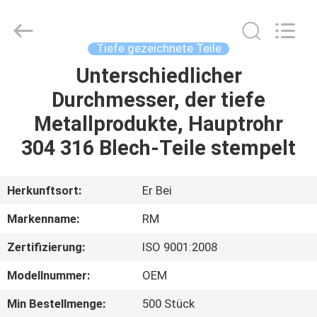
WOODOO
TRADE
CO.,LTD.
All
Rights
Tiefe gezeichnete Teile
Reserved.
Unterschiedlicher
HEIM
Durchmesser, der tiefe
PRODUKTE
Metallprodukte, Hauptrohr
304 316 Blech-Teile stempelt
ÜBER
UNS
Herkunftsort:
Er Bei
Markenname:
RM
WERKSBESICHTIGUNG
Zertifizierung:
ISO 9001:2008
QUALITÄTSKONTROLLE
Modellnummer:
OEM
Min Bestellmenge:
500 Stück