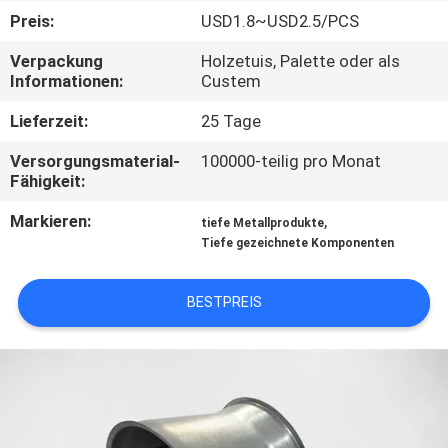
KONTAKT
Preis:
USD1.8~USD2.5/PCS
MIT
Verpackung
Holzetuis, Palette oder als
UNS
Informationen:
Custem
Lieferzeit:
25 Tage
NACHRICHTEN
Versorgungsmaterial-
100000-teilig pro Monat
Fähigkeit:
FÄLLE
Markieren:
,
tiefe Metallprodukte
Tiefe gezeichnete Komponenten
SITEMAP
BESTPREIS
PRIVACY
POLICY