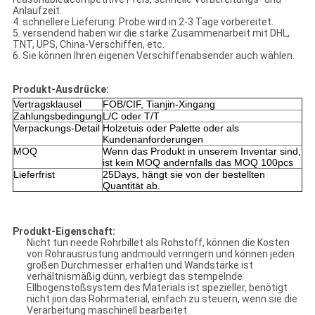
Anlaufzeit.
4. schnellere Lieferung: Probe wird in 2-3 Tage vorbereitet.
5. versendend haben wir die starke Zusammenarbeit mit DHL,
TNT, UPS, China-Verschiffen, etc.
6. Sie können Ihren eigenen Verschiffenabsender auch wählen.
Produkt-Ausdrücke:
Vertragsklausel
FOB/CIF, Tianjin-Xingang
Zahlungsbedingung
L/C oder T/T
Verpackungs-Detail
Holzetuis oder Palette oder als
Kundenanforderungen
MOQ
Wenn das Produkt in unserem Inventar sind,
ist kein MOQ andernfalls das MOQ 100pcs
Lieferfrist
25Days, hängt sie von der bestellten
Quantität ab.
Produkt-Eigenschaft:
Nicht tun neede Rohrbillet als Rohstoff, können die Kosten
von Rohrausrüstung andmould verringern und können jeden
großen Durchmesser erhalten und Wandstärke ist
verhältnismäßig dünn, verbiegt das stempelnde
Ellbogenstoßsystem des Materials ist spezieller, benötigt
nicht jion das Rohrmaterial, einfach zu steuern, wenn sie die
Verarbeitung maschinell bearbeitet.