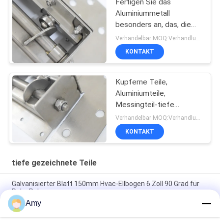
Fertigen Sie das
Aluminiummetall
besonders an, das, die
tiefen gezogenen Teile
Verhandelbar MOQ:Verhandlung
maschinell bearbeitet
KONTAKT
und stempeln
Kupferne Teile,
Aluminiumteile,
Messingteil-tiefe
gezogene Teile
Verhandelbar MOQ:Verhandlung
KONTAKT
tiefe gezeichnete Teile
Galvanisierter Blatt 150mm Hvac-Ellbogen 6 Zoll 90 Grad für
Rohr-Rohr
Amy
Lüftungsanlage-tiefe gezogene Teile 150mm 90 Grad-
Ellbogen