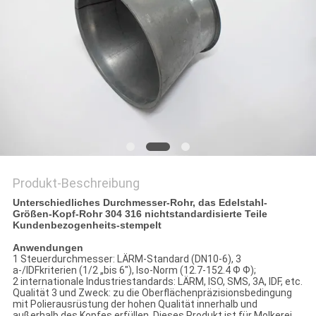
Produkt-Beschreibung
Unterschiedliches Durchmesser-Rohr, das Edelstahl-
Größen-Kopf-Rohr 304 316 nichtstandardisierte Teile
Kundenbezogenheits-stempelt
Anwendungen
1 Steuerdurchmesser: LÄRM-Standard (DN10-6), 3
a-/IDFkriterien (1/2 „bis 6"), Iso-Norm (12.7-152.4 Ф Ф);
2 internationale Industriestandards: LÄRM, ISO, SMS, 3A, IDF, etc.
Qualität 3 und Zweck: zu die Oberflächenpräzisionsbedingung
mit Polierausrüstung der hohen Qualität innerhalb und
außerhalb des Kopfes erfüllen. Dieses Produkt ist für Molkerei,