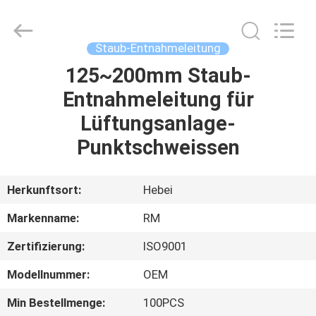
WOODOO
TRADE
CO.,LTD.
All
Rights
Staub-Entnahmeleitung
Reserved.
125~200mm Staub-
HEIM
Entnahmeleitung für
PRODUKTE
Lüftungsanlage-
Punktschweissen
ÜBER
UNS
Herkunftsort:
Hebei
Markenname:
RM
WERKSBESICHTIGUNG
Zertifizierung:
ISO9001
QUALITÄTSKONTROLLE
Modellnummer:
OEM
Min Bestellmenge:
100PCS