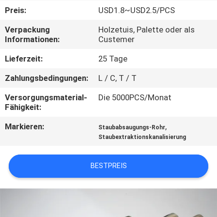
KONTAKT
Preis:
USD1.8~USD2.5/PCS
MIT
Verpackung
Holzetuis, Palette oder als
UNS
Informationen:
Custemer
Lieferzeit:
25 Tage
NACHRICHTEN
Zahlungsbedingungen:
L / C, T / T
FÄLLE
Versorgungsmaterial-
Die 5000PCS/Monat
Fähigkeit:
Markieren:
,
SITEMAP
Staubabsaugungs-Rohr
Staubextraktionskanalisierung
PRIVACY
BESTPREIS
POLICY