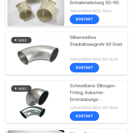
Entnahmeleitung 30~90
Grad in der Staub-
Verhandelbar MOQ:50pcs
Chemikalien-Architektur
KONTAKT
Silberweißes
Staubabsaugrohr 60 Grad
Verhandelbar MOQ:500 Stück
KONTAKT
Schweißens-Ellbogen-
Fitting, Industrie-
Entstaubungs-
Metallstaubabsaugungs-
Verhandelbar MOQ:500 Stück
Rohr
KONTAKT