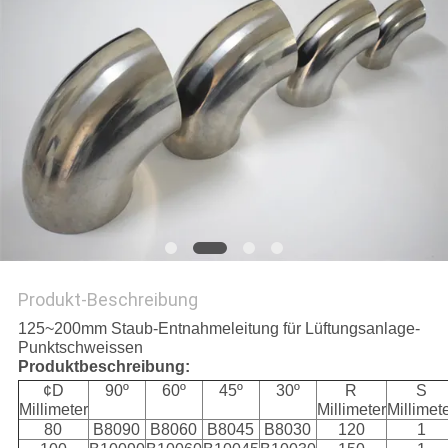
Produkt-Beschreibung
125~200mm Staub-Entnahmeleitung für Lüftungsanlage-
Punktschweissen
Produktbeschreibung:
¢D
90º
60º
45º
30º
R
S
Millimeter
Millimeter
Millimet
80
B8090
B8060
B8045
B8030
120
1