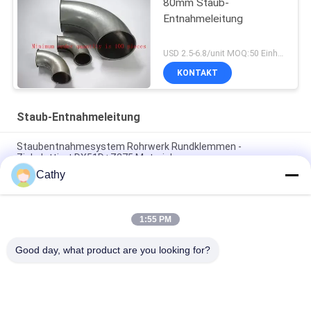
80mm Staub-
Entnahmeleitung
USD 2.5-6.8/unit MOQ:50 Einheiten
KONTAKT
Staub-Entnahmeleitung
Staubentnahmesystem Rohrwerk Rundklemmen -
Zinkplattiert DX51D+Z275 Material
Cathy
Galvanisierte Runde Kegel Top Schornsteinkappe mit
Bildschirm Kamin Abgaskappe anpassen
1:55 PM
Verzinkte Platten Staubentnahme Rohr Staubentnahme
Prozess Lüftung Flankenkanäle
Good day, what product are you looking for?
Beliebte Kategorien
Alle