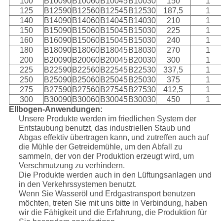
100
B10090
B10060
B10045
B10030
150
1
125
B12590
B12560
B12545
B12530
187,5
1
140
B14090
B14060
B14045
B14030
210
1
150
B15090
B15060
B15045
B15030
225
1
160
B16090
B15060
B15045
B15030
240
1
180
B18090
B18060
B18045
B18030
270
1
200
B20090
B20060
B20045
B20030
300
1
225
B22590
B22560
B22545
B22530
337,5
1
250
B25090
B25060
B25045
B25030
375
1
275
B27590
B27560
B27545
B27530
412,5
1
300
B30090
B30060
B30045
B30030
450
1
Ellbogen-Anwendungen:
Unsere Produkte werden im friedlichen System der
Entstaubung benutzt, das industriellen Staub und
Abgas effektiv übertragen kann, und zutreffen auch auf
die Mühle der Getreidemühle, um den Abfall zu
sammeln, der von der Produktion erzeugt wird, um
Verschmutzung zu verhindern.
Die Produkte werden auch in den Lüftungsanlagen und
in den Verkehrssystemen benutzt.
Wenn Sie Wasseröl und Erdgastransport benutzen
möchten, treten Sie mit uns bitte in Verbindung, haben
wir die Fähigkeit und die Erfahrung, die Produktion für