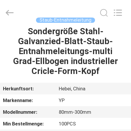
WOODOO
TRADE
CO.,LTD.
All
Rights
Staub-Entnahmeleitung
Reserved.
Sondergröße Stahl-
HEIM
Galvanzied-Blatt-Staub-
PRODUKTE
Entnahmeleitungs-multi
Grad-Ellbogen industrieller
ÜBER
Cricle-Form-Kopf
UNS
Herkunftsort:
Hebei, China
WERKSBESICHTIGUNG
Markenname:
YP
Modellnummer:
80mm-300mm
QUALITÄTSKONTROLLE
Min Bestellmenge:
100PCS