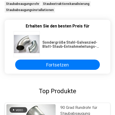
Staubabsaugungsrohr
Staubextraktionskanalisierung
Staubabsaugungsinstallationen
Erhalten Sie den besten Preis für
Sondergröße Stahl-Galvanzied-
Blatt-Staub-Entnahmeleitungs-
multi Grad-Ellbogen industrieller
Cricle-Form-Kopf
Fortsetzen
Top Produkte
90 Grad Rundrohr für
Staubabsaugung