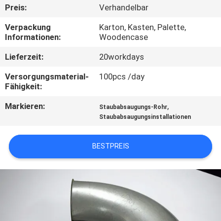
KONTAKT
Preis:
Verhandelbar
MIT
Verpackung
Karton, Kasten, Palette,
UNS
Informationen:
Woodencase
Lieferzeit:
20workdays
NACHRICHTEN
Versorgungsmaterial-
100pcs /day
Fähigkeit:
FÄLLE
Markieren:
,
Staubabsaugungs-Rohr
Staubabsaugungsinstallationen
SITEMAP
BESTPREIS
PRIVACY
POLICY