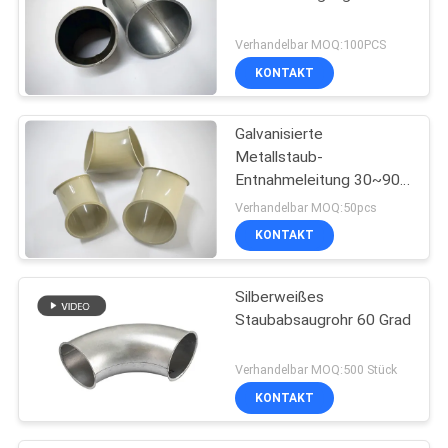
Verhandelbar MOQ:100PCS
KONTAKT
Galvanisierte
Metallstaub-
Entnahmeleitung 30~90
Grad in der Staub-
Verhandelbar MOQ:50pcs
Chemikalien-Architektur
KONTAKT
Silberweißes
Staubabsaugrohr 60 Grad
Verhandelbar MOQ:500 Stück
KONTAKT