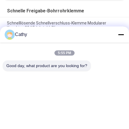
Schnelle Freigabe-Bohrrohrklemme
Schnelllösende Schnellverschluss-Klemme Modularer
Kanalring 304 Edelstahl-Clips
Cathy
SUS304 Schnellentladungsrohrklemmen Schnellverschluss-
Ring-Ring-Ring-Klemmen
5:55 PM
Schnellverschluss-Rohrschelle Schnellverschluss-Kanal
Edelstahl 304 Clips Hebelverschluss-Ringklemme
Good day, what product are you looking for?
Beliebte Kategorien
Alle
Galvanisierte 
Hochleistungsrohrschellen
Bohrrohrklemme
Schnelle Freigabe-
Staub-
Bohrrohrklemme
Entnahmeleitung
Staubabsaugungs-
Rohr-Zonen-