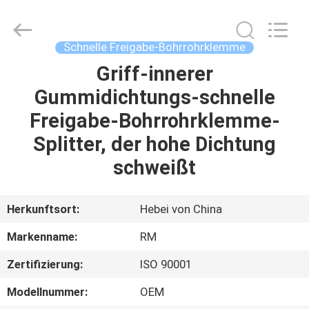
WOODOO
TRADE
CO.,LTD.
All
Rights
Schnelle Freigabe-Bohrrohrklemme
Reserved.
Griff-innerer
HEIM
Gummidichtungs-schnelle
PRODUKTE
Freigabe-Bohrrohrklemme-
Splitter, der hohe Dichtung
ÜBER
schweißt
UNS
Herkunftsort:
Hebei von China
WERKSBESICHTIGUNG
Markenname:
RM
Zertifizierung:
ISO 90001
QUALITÄTSKONTROLLE
Modellnummer:
OEM