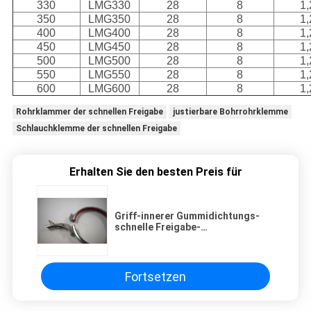
330
LMG330
28
8
1,
350
LMG350
28
8
1,
400
LMG400
28
8
1,
450
LMG450
28
8
1,
500
LMG500
28
8
1,
550
LMG550
28
8
1,
600
LMG600
28
8
1,
Rohrklammer der schnellen Freigabe
justierbare Bohrrohrklemme
Schlauchklemme der schnellen Freigabe
Erhalten Sie den besten Preis für
Griff-innerer Gummidichtungs-
schnelle Freigabe-
Bohrrohrklemme-Splitter, der
hohe Dichtung schweißt
Fortsetzen