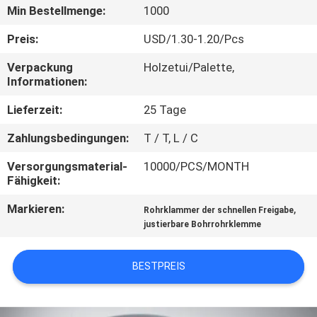
KONTAKT
Min Bestellmenge:
1000
MIT
Preis:
USD/1.30-1.20/Pcs
UNS
Verpackung
Holzetui/Palette,
Informationen:
NACHRICHTEN
Lieferzeit:
25 Tage
Zahlungsbedingungen:
T / T, L / C
FÄLLE
Versorgungsmaterial-
10000/PCS/MONTH
Fähigkeit:
SITEMAP
Markieren:
,
Rohrklammer der schnellen Freigabe
justierbare Bohrrohrklemme
PRIVACY
POLICY
BESTPREIS