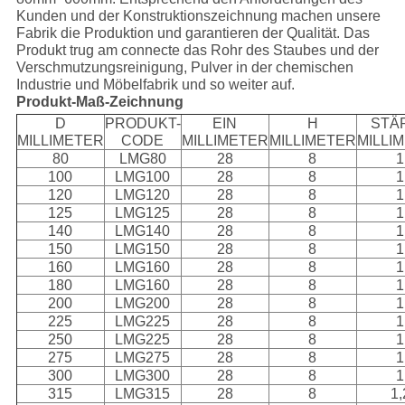
Kunden und der Konstruktionszeichnung machen unsere
Fabrik die Produktion und garantieren der Qualität. Das
Produkt trug am connecte das Rohr des Staubes und der
Verschmutzungsreinigung, Pulver in der chemischen
Industrie und Möbelfabrik und so weiter auf.
Produkt-Maß-Zeichnung
D
PRODUKT-
EIN
H
STÄ
MILLIMETER
CODE
MILLIMETER
MILLIMETER
MILLI
80
LMG80
28
8
1
100
LMG100
28
8
1
120
LMG120
28
8
1
125
LMG125
28
8
1
140
LMG140
28
8
1
150
LMG150
28
8
1
160
LMG160
28
8
1
180
LMG160
28
8
1
200
LMG200
28
8
1
225
LMG225
28
8
1
250
LMG225
28
8
1
275
LMG275
28
8
1
300
LMG300
28
8
1
315
LMG315
28
8
1,