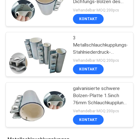
Dichtungs-Bolzen des
Niederdruck-Fehlschlag-
Verhandelbar MOQ:200pcs
1.5inch Stahl
KONTAKT
3
Metallschlauchkupplungs-
Stahlniederdruck-
materielles
Verhandelbar MOQ:200pcs
Beförderungsverbindungsstüc
KONTAKT
des Bolzen-3
galvanisierte schwere
Bolzen-Platte 1.5inch
76mm Schlauchkupplung
mit Neopren-Dichtung
Verhandelbar MOQ:200pcs
KONTAKT