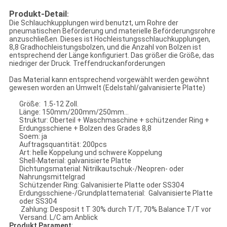
Produkt-Detail
:
Die Schlauchkupplungen wird benutzt, um Rohre der
pneumatischen Beförderung und materielle Beförderungsrohre
anzuschließen.
Dieses ist Hochleistungsschlauchkupplungen,
8,8 Gradhochleistungsbolzen, und die Anzahl von Bolzen ist
entsprechend der Länge konfiguriert. Das größer die Größe, das
niedriger der Druck. Treffendruckanforderungen
Das Material kann entsprechend vorgewählt werden gewöhnt
gewesen worden an Umwelt (Edelstahl/galvanisierte Platte)
Größe: 1.5-12 Zoll.
Länge: 150mm/200mm/250mm…
Struktur: Oberteil + Waschmaschine + schützender Ring +
Erdungsschiene + Bolzen des Grades 8,8
Soem: ja
Auftragsquantität: 200pcs
Art: helle Koppelung und schwere Koppelung
Shell-Material: galvanisierte Platte
Dichtungsmaterial: Nitrilkautschuk-/Neopren- oder
Nahrungsmittelgrad
Schützender Ring: Galvanisierte Platte oder SS304
Erdungsschiene-/Grundplattematerial: Galvanisierte Platte
oder SS304
Zahlung: Desposit t T 30% durch T/T, 70% Balance T/T vor
Versand. L/C am Anblick
Produkt Parament
: