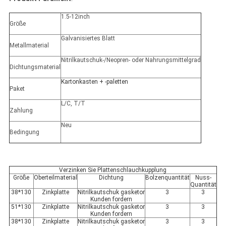
1.5-12inch
Größe
Galvanisiertes Blatt
Metallmaterial
Nitrilkautschuk-/Neopren- oder Nahrungsmittelgrad
Dichtungsmaterial
Kartonkasten + -paletten
Paket
L/C, T/T
Zahlung
Neu
Bedingung
Verzinken Sie Plattenschlauchkupplung
Größe
Oberteilmaterial
Dichtung
Bolzenquantität
Nuss-
Quantität
38*130
Zinkplatte
Nitrilkautschuk gasketor
3
3
Kunden fordern
51*130
Zinkplatte
Nitrilkautschuk gasketor
3
3
Kunden fordern
38*130
Zinkplatte
Nitrilkautschuk gasketor
3
3