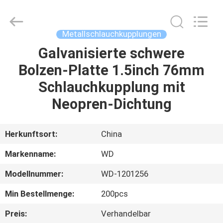
WOODOO
TRADE
CO.,LTD.
All
Rights
Metallschlauchkupplungen
Reserved.
Galvanisierte schwere
HEIM
Bolzen-Platte 1.5inch 76mm
PRODUKTE
Schlauchkupplung mit
Neopren-Dichtung
ÜBER
UNS
Herkunftsort:
China
Markenname:
WD
WERKSBESICHTIGUNG
Modellnummer:
WD-1201256
QUALITÄTSKONTROLLE
Min Bestellmenge:
200pcs
Preis:
Verhandelbar