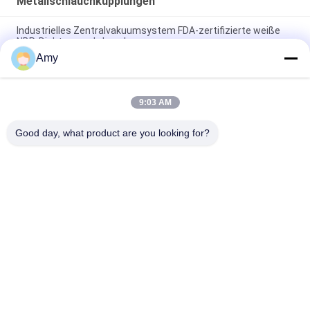
Metallschlauchkupplungen
Industrielles Zentralvakuumsystem FDA-zertifizierte weiße
NBR-Dichtungsrohrkupplung
Amy
Schlauchklemme 430 Metallrohrkopplung aus Edelstahl mit
SBR-Gasketkopplungsklemme
9:03 AM
Niederdruck-Pneumatische Übertragungsrohrkopplung mit
Silikondichtung für Stahlrohre
Good day, what product are you looking for?
Beliebte Kategorien
Alle
Galvanisierte 
Hochleistungsrohrschellen
Bohrrohrklemme
Schnelle Freigabe-
Staub-
Bohrrohrklemme
Entnahmeleitung
Staubabsaugungs-
Rohr-Zonen-
Explosions-Tor
Dämpfer