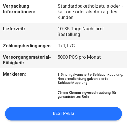
KONTAKT
Verpackung
Standardpaketholzetuis oder -
MIT
Informationen:
kartone oder als Antrag des
Kunden.
UNS
Lieferzeit:
10-35 Tage Nach Ihrer
Bestellung
NACHRICHTEN
Zahlungsbedingungen:
T/T, L/C
FÄLLE
Versorgungsmaterial-
5000 PCS pro Monat
Fähigkeit:
Markieren:
,
SITEMAP
1.5inch galvanisierte Schlauchkupplung
Neoprendichtung galvanisierte
Schlauchkupplung
,
PRIVACY
76mm Klemmringverschraubung für
galvanisiertes Rohr
POLICY
BESTPREIS