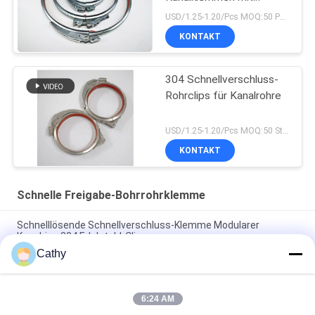
Schloss und rotem
USD/1.25-1.20/Pcs MOQ:50 PCS
Gummi
KONTAKT
304 Schnellverschluss-
Rohrclips für Kanalrohre
USD/1.25-1.20/Pcs MOQ:50 Stück
KONTAKT
Schnelle Freigabe-Bohrrohrklemme
Schnelllösende Schnellverschluss-Klemme Modularer
Kanalring 304 Edelstahl-Clips
Cathy
SUS304 Schnellentladungsrohrklemmen Schnellverschluss-
Ring-Ring-Ring-Klemmen
6:24 AM
Schnellverschluss-Rohrschelle Schnellverschluss-Kanal