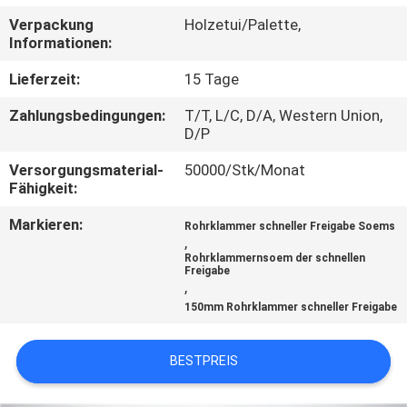
KONTAKT
Verpackung
Holzetui/Palette,
MIT
Informationen:
UNS
Lieferzeit:
15 Tage
Zahlungsbedingungen:
T/T, L/C, D/A, Western Union,
NACHRICHTEN
D/P
Versorgungsmaterial-
50000/Stk/Monat
FÄLLE
Fähigkeit:
Markieren:
Rohrklammer schneller Freigabe Soems
SITEMAP
,
Rohrklammernsoem der schnellen
Freigabe
,
PRIVACY
150mm Rohrklammer schneller Freigabe
POLICY
BESTPREIS