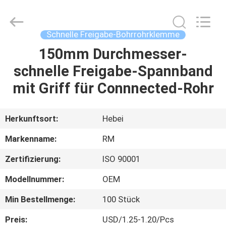
WOODOO
TRADE
CO.,LTD.
All
Rights
Schnelle Freigabe-Bohrrohrklemme
Reserved.
150mm Durchmesser-
HEIM
schnelle Freigabe-Spannband
PRODUKTE
mit Griff für Connnected-Rohr
ÜBER
Herkunftsort:
Hebei
UNS
Markenname:
RM
Zertifizierung:
ISO 90001
WERKSBESICHTIGUNG
Modellnummer:
OEM
QUALITÄTSKONTROLLE
Min Bestellmenge:
100 Stück
Preis:
USD/1.25-1.20/Pcs