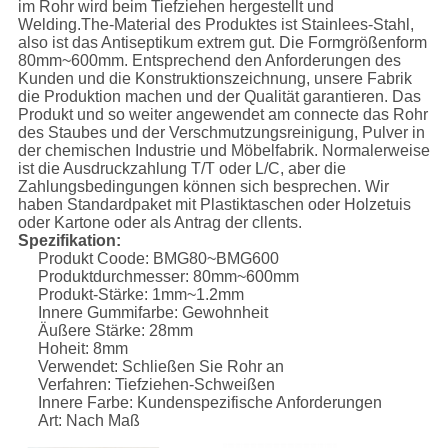
im Rohr wird beim Tiefziehen hergestellt und
Welding.The-Material des Produktes ist Stainlees-Stahl,
also ist das Antiseptikum extrem gut. Die Formgrößenform
80mm~600mm. Entsprechend den Anforderungen des
Kunden und die Konstruktionszeichnung, unsere Fabrik
die Produktion machen und der Qualität garantieren. Das
Produkt und so weiter angewendet am connecte das Rohr
des Staubes und der Verschmutzungsreinigung, Pulver in
der chemischen Industrie und Möbelfabrik. Normalerweise
ist die Ausdruckzahlung T/T oder L/C, aber die
Zahlungsbedingungen können sich besprechen. Wir
haben Standardpaket mit Plastiktaschen oder Holzetuis
oder Kartone oder als Antrag der cllents.
Spezifikation:
Produkt Coode: BMG80~BMG600
Produktdurchmesser: 80mm~600mm
Produkt-Stärke: 1mm~1.2mm
Innere Gummifarbe: Gewohnheit
Äußere Stärke: 28mm
Hoheit: 8mm
Verwendet: Schließen Sie Rohr an
Verfahren: Tiefziehen-Schweißen
Innere Farbe: Kundenspezifische Anforderungen
Art: Nach Maß