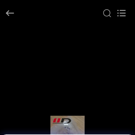
WOODOO
TRADE
CO.,LTD.
All
Rights
Reserved.
HEIM
PRODUKTE
ÜBER
UNS
WERKSBESICHTIGUNG
QUALITÄTSKONTROLLE